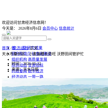
欢迎访问甘肃经济信息网！
今天是：
2026年8月6日
会员中心
信息统计
首 页
研究成果
首页
/
经济动态
/ 正文
研究院简介
信息化建设
天水市秦州区：小麦抽穗长势旺 沃野田间管护忙
组织机构
高质量发展
时间：2026-05-22
院务动态
甘肃招标
来源：天水日报
时政要闻
数字经济
经济动态
一带一路
发改视点
乡村振兴
投资分析
发展规划
监测预测
文库下载