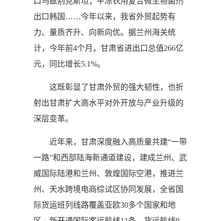
口乌兹别克斯坦；平凉农用复合微生物菌剂
出口韩国……今年以来，我省外贸起势有
力、量质齐升、向新向优。据兰州海关统
计，今年前4个月，甘肃省进出口总值266亿
元，同比增长5.1%。
这既彰显了甘肃外贸的强大韧性，也折
射出甘肃扩大高水平对外开放与产业升级的
深层变革。
近年来，甘肃深度融入高质量共建“一带
一路”和西部陆海新通道建设，建成兰州、武
威国际陆港和兰州、敦煌国际空港，推进兰
州、天水跨境电商综试区协同发展，全省国
际货运班列线路覆盖亚欧30多个国家和地
区，新开通国际客运航线11条、货运航线9