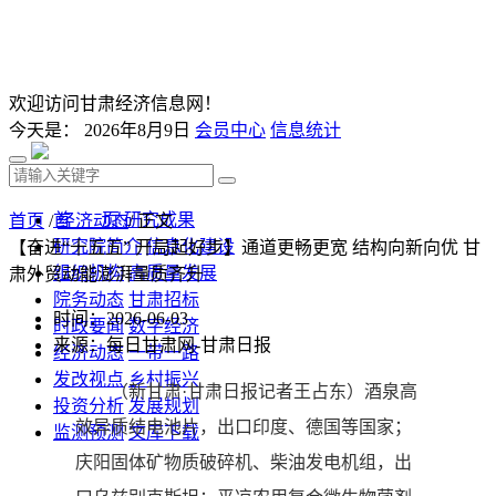
欢迎访问甘肃经济信息网！
今天是：
2026年8月9日
会员中心
信息统计
首 页
研究成果
首页
/
经济动态
/ 正文
研究院简介
信息化建设
【奋进“十五五” 开局起好步】通道更畅更宽 结构向新向优 甘
组织机构
高质量发展
肃外贸动能澎湃量质齐升
院务动态
甘肃招标
时间：2026-06-03
时政要闻
数字经济
来源：每日甘肃网-甘肃日报
经济动态
一带一路
发改视点
乡村振兴
（新甘肃·甘肃日报记者王占东）酒泉高
投资分析
发展规划
效异质结电池片，出口印度、德国等国家；
监测预测
文库下载
庆阳固体矿物质破碎机、柴油发电机组，出