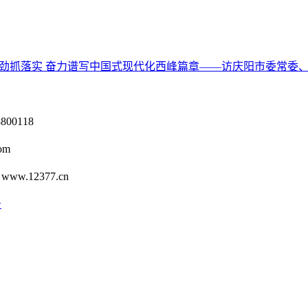
足干劲抓落实 奋力谱写中国式现代化西峰篇章——访庆阳市委常委
0118
om
12377.cn
号