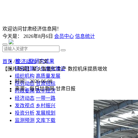
欢迎访问甘肃经济信息网！
今天是：
2026年8月6日
会员中心
信息统计
首 页
研究成果
首页
/
经济动态
/ 正文
研究院简介
信息化建设
【图片新闻】星火智能忙生产 数控机床提质增效
组织机构
高质量发展
时间：2026-06-08
院务动态
甘肃招标
来源：每日甘肃网-甘肃日报
时政要闻
数字经济
经济动态
一带一路
发改视点
乡村振兴
投资分析
发展规划
监测预测
文库下载