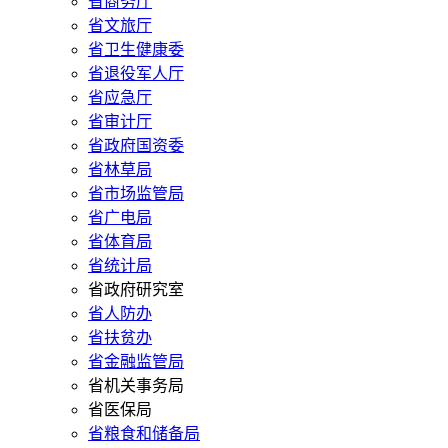
省商务厅
省文旅厅
省卫生健康委
省退役军人厅
省应急厅
省审计厅
省政府国资委
省林草局
省市场监管局
省广电局
省体育局
省统计局
省政府研究室
省人防办
省扶贫办
省金融监管局
省机关事务局
省医保局
省粮食和储备局