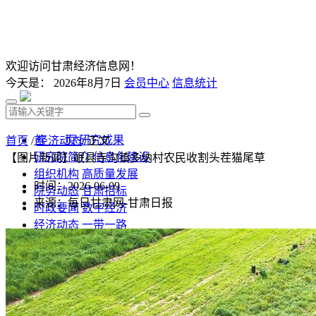
欢迎访问甘肃经济信息网！
今天是：
2026年8月7日
会员中心
信息统计
首 页
研究成果
首页
/
经济动态
/ 正文
研究院简介
信息化建设
【图片新闻】岷县寺沟镇多纳村农民收割头茬猫尾草
组织机构
高质量发展
时间：2026-06-09
院务动态
甘肃招标
来源：每日甘肃网-甘肃日报
时政要闻
数字经济
经济动态
一带一路
发改视点
乡村振兴
投资分析
发展规划
监测预测
文库下载