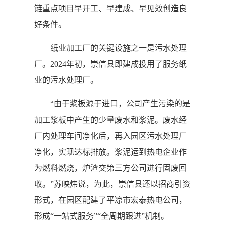
链重点项目早开工、早建成、早见效创造良
好条件。
纸业加工厂的关键设施之一是污水处理
厂。2024年初，崇信县即建成投用了服务纸
业的污水处理厂。
“由于浆板源于进口，公司产生污染的是
加工浆板中产生的少量废水和浆泥。废水经
厂内处理车间净化后，再入园区污水处理厂
净化，实现达标排放。浆泥运到热电企业作
为燃料燃烧，炉渣交第三方公司进行固废回
收。”苏映炜说，为此，崇信县还以招商引资
形式，在园区配建了平凉市宏泰热电公司，
形成“一站式服务”“全周期跟进”机制。