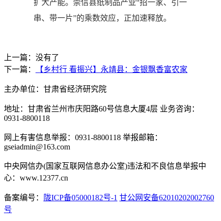
扩大产能。崇信县纸制品产业“招一家、引一
串、带一片”的乘数效应，正加速释放。
上一篇：没有了
下一篇：
【乡村行 看振兴】永靖县：金银飘香富农家
主办单位：甘肃省经济研究院
地址：甘肃省兰州市庆阳路60号信息大厦4层 业务咨询：
0931-8800118
网上有害信息举报：0931-8800118 举报邮箱：
gseiadmin@163.com
中央网信办(国家互联网信息办公室)违法和不良信息举报中
心：www.12377.cn
备案编号：
陇ICP备05000182号-1
甘公网安备62010202002760
号