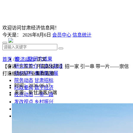
欢迎访问甘肃经济信息网！
今天是：
2026年8月6日
会员中心
信息统计
首 页
研究成果
首页
/
经济动态
/ 正文
研究院简介
信息化建设
【奋进“十五五” 开局起好步】招一家 引一串 带一片——崇信
组织机构
高质量发展
打造纸制品产业集群观察
院务动态
甘肃招标
时间：2026-06-17
时政要闻
数字经济
来源：新甘肃客户端
经济动态
一带一路
发改视点
乡村振兴
投资分析
发展规划
监测预测
文库下载