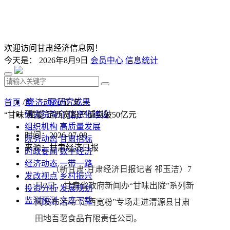
欢迎访问甘肃经济信息网！
今天是：
2026年8月9日
会员中心
信息统计
首 页
研究成果
首页
/
经济动态
/ 正文
研究院简介
信息化建设
“甘味”赋能 定西宽粉产值突破50亿元
组织机构
高质量发展
时间：2026-07-08
院务动态
甘肃招标
来源：甘肃经济日报
时政要闻
数字经济
经济动态
一带一路
（新甘肃·甘肃经济日报记者 祁玉洁）7
发改视点
乡村振兴
月7日，甘肃省政府新闻办“甘味出陇”系列新
投资分析
发展规划
监测预测
文库下载
闻发布活动“定西宽粉”专场走进渭源县甘肃
田地吾薯食品有限责任公司。