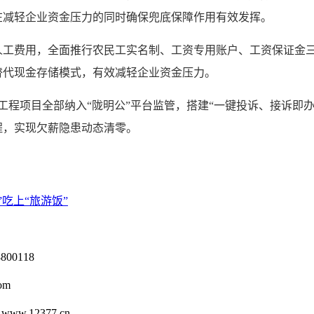
在减轻企业资金压力的同时确保兜底保障作用有效发挥。
费用，全面推行农民工实名制、工资专用账户、工资保证金三项
替代现金存储模式，有效减轻企业资金压力。
程项目全部纳入“陇明公”平台监管，搭建“一键投诉、接诉即
程，实现欠薪隐患动态清零。
”吃上“旅游饭”
0118
om
12377.cn