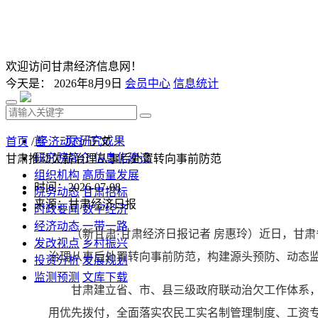
欢迎访问甘肃经济信息网！
今天是：
2026年8月9日
会员中心
信息统计
首 页
研究成果
首页
/
经济动态
/ 正文
研究院简介
信息化建设
甘肃推动欠薪治理从事后处置转向事前防范
组织机构
高质量发展
时间：2026-07-08
院务动态
甘肃招标
来源：甘肃经济日报
时政要闻
数字经济
经济动态
一带一路
（新甘肃·甘肃经济日报记者 房惠玲）近日，甘
发改视点
乡村振兴
治理从事后处置转向事前防范，构建源头预防、动态
投资分析
发展规划
监测预测
文库下载
甘肃建立省、市、县三级政府联动治欠工作体系，将
用优先拨付，全面落实农民工实名制管理制度、工资专