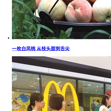
一枚白凤桃 从枝头甜到舌尖