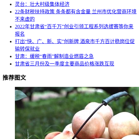
灵台：壮大村级集体经济
22条财税扶持政策 条条都有含金量 兰州市优化营商环境
不来虚的
2022年甘肃省“百千万”创业引领工程系列选拔赛等你来
报名
打出“快、广、新、实”创新牌 酒泉市千方百计稳岗位促
输转保就业
甘肃：缓税“春雨”解制造业燃眉之急
甘肃省三月份及一季度主要商品价格涨跌互现
推荐图文