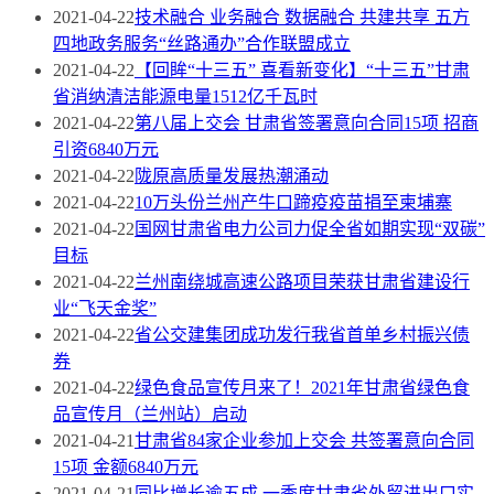
2021-04-22
技术融合 业务融合 数据融合 共建共享 五方
四地政务服务“丝路通办”合作联盟成立
2021-04-22
【回眸“十三五” 喜看新变化】“十三五”甘肃
省消纳清洁能源电量1512亿千瓦时
2021-04-22
第八届上交会 甘肃省签署意向合同15项 招商
引资6840万元
2021-04-22
陇原高质量发展热潮涌动
2021-04-22
10万头份兰州产牛口蹄疫疫苗捐至柬埔寨
2021-04-22
国网甘肃省电力公司力促全省如期实现“双碳”
目标
2021-04-22
兰州南绕城高速公路项目荣获甘肃省建设行
业“飞天金奖”
2021-04-22
省公交建集团成功发行我省首单乡村振兴债
券
2021-04-22
绿色食品宣传月来了！2021年甘肃省绿色食
品宣传月（兰州站）启动
2021-04-21
甘肃省84家企业参加上交会 共签署意向合同
15项 金额6840万元
2021-04-21
同比增长逾五成 一季度甘肃省外贸进出口实