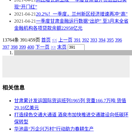
现“开门红”
2021-04-21
20.2%！一季度，兰州新区经济增速再冲“高”
2021-04-21
一季度甘肃金融运行数据“出炉” 至3月末全省
金融机构各项贷款余额22958亿元
13764条 391/459页
首页
<<
上一页
391
392
393
394
395
396
397
398
399
400
下一页
>>
末页
相关信息
甘肃累计发运国际货运班列1965列 货重166.7万吨 货值
29.16亿美元
打造绿色交通大通道 酒泉市加快推进交通建设向低碳环
保转型
华池县“万企兴万村”行动助力春耕生产