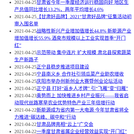
2021-04-25
甘肃省今年一季度经济运行稳固向好 地区生
产总值同比增长13.2%，两年平均增长4.6%
2021-04-25
【甘肃好品牌】2021“甘肃好品牌”征集活动初
审入围名单
2021-04-25
战略性新兴产业增加值增长44.8% 新能源产业
增加值增长55.9% 酒泉市规模以上工业实现首季“开门
红”
2021-04-25
示范带动 集中连片 扩大规模 肃北县探索蔬菜
生产新路子
2021-04-25
正宁县稳步推进项目建设
2021-04-25
宁县南义乡 合作社引领瓜菜产业助农增收
2021-04-25
庆阳市举办创新创业大赛暨创业论坛活动
2021-04-25
正宁县 打好“返乡人才牌” 引“飞雁”变“归雁”
2021-04-23
乘势而上 加快推进乡村产业振兴——我省启
动现代丝路寒旱农业优势特色产业三年倍增行动
2021-04-22
新能源成为省内第一大电源 今年甘肃省将全
力推进“碳达峰、碳中和”行动
2021-04-22
甘肃品牌亮相“云上”广交会
2021-04-22
一季度甘肃省属企业经营效益实现“开门红”