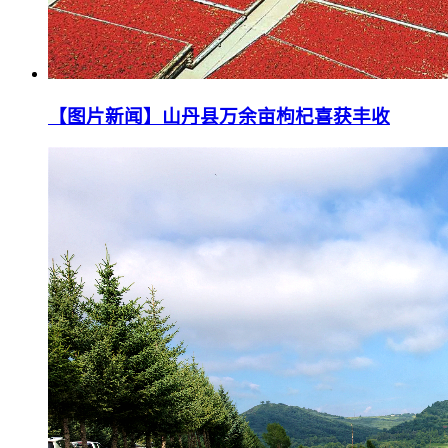
【图片新闻】山丹县万余亩枸杞喜获丰收