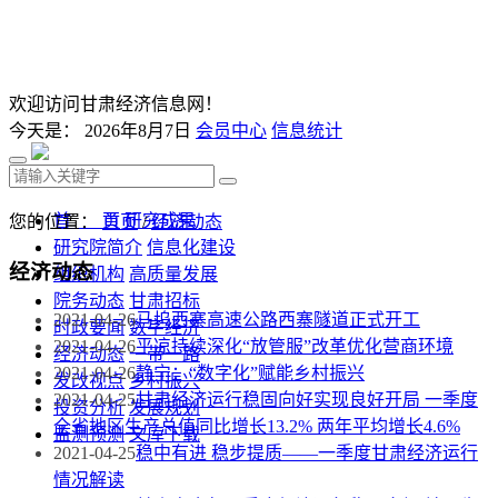
欢迎访问甘肃经济信息网！
今天是：
2026年8月7日
会员中心
信息统计
首 页
研究成果
您的位置：
首页
/
经济动态
研究院简介
信息化建设
经济动态
组织机构
高质量发展
院务动态
甘肃招标
2021-04-26
马坞西寨高速公路西寨隧道正式开工
时政要闻
数字经济
2021-04-26
平凉持续深化“放管服”改革优化营商环境
经济动态
一带一路
2021-04-26
静宁：“数字化”赋能乡村振兴
发改视点
乡村振兴
2021-04-25
甘肃经济运行稳固向好实现良好开局 一季度
投资分析
发展规划
全省地区生产总值同比增长13.2% 两年平均增长4.6%
监测预测
文库下载
2021-04-25
稳中有进 稳步提质——一季度甘肃经济运行
情况解读