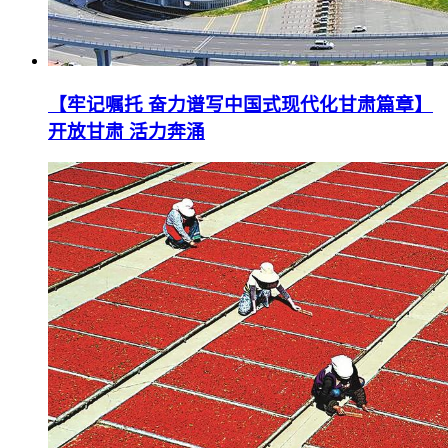
【牢记嘱托 奋力谱写中国式现代化甘肃篇章】
开放甘肃 活力奔涌