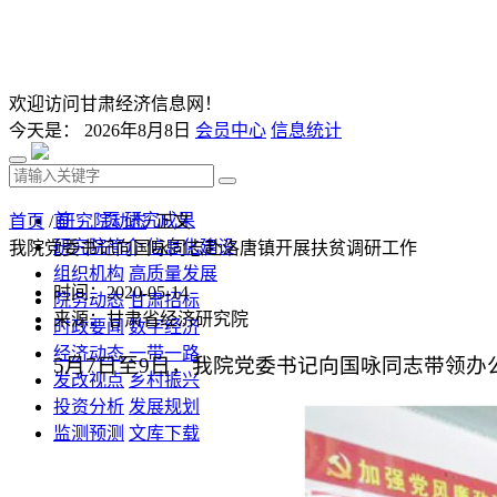
欢迎访问甘肃经济信息网！
今天是：
2026年8月8日
会员中心
信息统计
首 页
研究成果
首页
/
研究院动态
/ 正文
研究院简介
信息化建设
我院党委书记向国咏同志赴洛唐镇开展扶贫调研工作
组织机构
高质量发展
时间：2020-05-14
院务动态
甘肃招标
来源：甘肃省经济研究院
时政要闻
数字经济
经济动态
一带一路
5月7日至9日，我院党委书记向国咏同志带领办
发改视点
乡村振兴
投资分析
发展规划
监测预测
文库下载