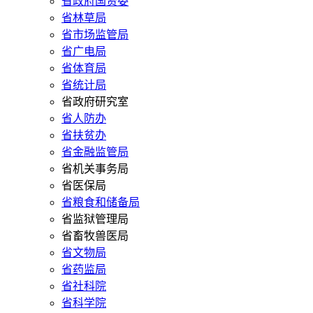
省政府国资委
省林草局
省市场监管局
省广电局
省体育局
省统计局
省政府研究室
省人防办
省扶贫办
省金融监管局
省机关事务局
省医保局
省粮食和储备局
省监狱管理局
省畜牧兽医局
省文物局
省药监局
省社科院
省科学院