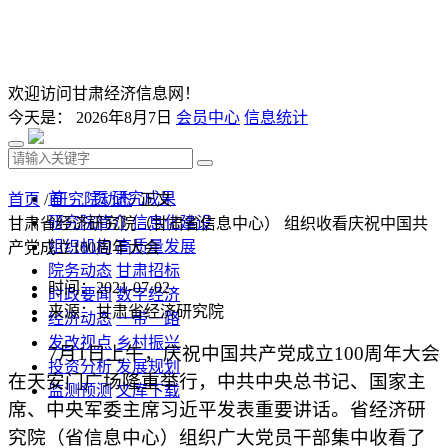
欢迎访问甘肃经济信息网！
今天是：
2026年8月7日
会员中心
信息统计
首 页
研究成果
首页
/
研究院动态
/ 正文
研究院简介
信息化建设
甘肃省经济研究院（甘肃省信息中心） 组织收看庆祝中国共
组织机构
高质量发展
产党成立100周年大会
院务动态
甘肃招标
时间：2021-07-02
时政要闻
数字经济
来源：甘肃省经济研究院
经济动态
一带一路
发改视点
乡村振兴
7月1日上午，庆祝中国共产党成立100周年大会
投资分析
发展规划
在天安门广场隆重举行，中共中央总书记、国家主
监测预测
文库下载
席、中央军委主席习近平发表重要讲话。省经济研
究院（省信息中心）组织广大党员干部集中收看了