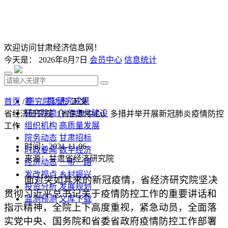
欢迎访问甘肃经济信息网！
今天是：
2026年8月7日
会员中心
信息统计
首 页
研究成果
首页
/
研究院动态
/ 正文
研究院简介
信息化建设
省经济研究院（省信息中心）多措并举开展新冠肺炎疫情防控
组织机构
高质量发展
工作
院务动态
甘肃招标
时间：2021-11-06
时政要闻
数字经济
来源：甘肃省经济研究院
经济动态
一带一路
发改视点
乡村振兴
面对突如其来的新冠疫情，省经济研究院坚决
投资分析
发展规划
贯彻习近平总书记关于疫情防控工作的重要讲话和
监测预测
文库下载
指示精神，全院上下高度重视，紧急动员，全面落
实党中央、国务院和省委省政府疫情防控工作部署