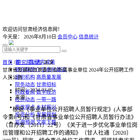
欢迎访问甘肃经济信息网！
今天是：
2026年8月10日
会员中心
信息统计
首 页
研究成果
首页
/
研究院动态
/ 正文
研究院简介
信息化建设
甘肃省发展和改革委员会所属事业单位 2024年公开招聘工作
组织机构
高质量发展
人员公告
院务动态
甘肃招标
时间：2024-03-05
时政要闻
数字经济
来源：
经济动态
一带一路
发改视点
乡村振兴
根据《事业单位公开招聘人员暂行规定》(人事部
投资分析
发展规划
令第6号)和《甘肃省事业单位公开招聘人员暂行办法》
监测预测
文库下载
（甘办发〔2011〕22号）《关于进一步优化事业单位岗
位管理和公开招聘工作的通知》（甘人社通〔2020〕