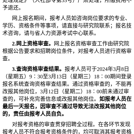
处理规定》（人社部令第35号）严肃处理，所缴费用不
予退还。
网上报名期间，报考人员如咨询岗位要求的专业、
学历、资格条件等事项，请直接与研究院联系；报名技
术咨询，请与省人力资源考试中心联系。
2.网上资格审
查
。
网上报名资格审查工作由研究院
根据公告要求和招聘岗位条件，对报考人员进行资格审
查。
3.查询资格审
查
结果。
报考人员可于2024年3月8日
（星期五）9∶30至3月13日（星期三）18∶00期间登录
报名系统查询资格审查结果。通过资格审查的，不能再
改报其他岗位，3月12日（星期二）18∶00前未通过审
查的，可补充完善信息或改报其他岗位。
如
报考人员在
最后一天报名
，
因
审查
不通过导致无法改报其他
岗位
的
，
责任由报考人员
自负
。
对报考资格的审查贯穿招聘全过程。在各环节发现
报考人员不符合报考资格条件的，均可取消其报考资格