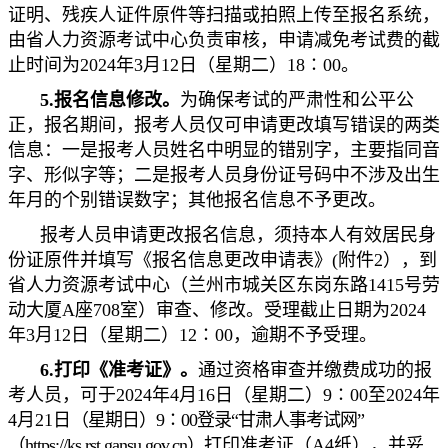
证明、残疾人证件原件等扫描或拍照上传至报名系统，
由省人力资源考试中心负责审核，申请减免考试费的截
止时间为2024年3月12日（星期二）18∶00。
5.报名信息修改。
为确保考试的严肃性和公平公
正，报名期间，报考人员仅可申请更改填写错误的两类
信息：一是报考人员姓名中明显的错别字，主要指同音
字、形似字等；二是报考人员身份证号码中不涉及出生
年月的个别错误数字；其他报名信息不予更改。
报考人员申请更改报名信息，须持本人有效居民身
份证原件并填写《报名信息更改申请表》(附件2），到
省人力资源考试中心（兰州市城关区东岗东路1415号劳
动大厦A座708室）审查、修改。受理截止日期为2024
年3月12日（星期二）12∶00，逾期不予受理。
6
.打印《准考证》。
通过资格审查并缴费成功的报
考人员，可于2024年4月16日（星期二）9∶00至2024年
4月21日
（星期日）9∶00登录“甘肃人事考试网”
（https://ks.rst.gansu.gov.cn）
打印准考证（A4纸），并妥