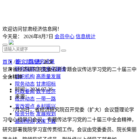
欢迎访问甘肃经济信息网！
今天是：
2026年8月7日
会员中心
信息统计
首 页
研究成果
首页
/
研究院动态
/ 正文
研究院简介
信息化建设
甘肃省经济研究院党委召开专题会议传达学习党的二十届三中
组织机构
高质量发展
全会精神
院务动态
甘肃招标
时间：2024-07-26
时政要闻
数字经济
来源：
经济动态
一带一路
发改视点
乡村振兴
7月26日，省经济研究院召开党委（扩大）会议暨理论学
投资分析
发展规划
习中心组学习会议，专题传达学习党的二十届三中全会精神，
监测预测
文库下载
研究部署我院学习宣传贯彻工作。会议由党委委员、院长柴丽