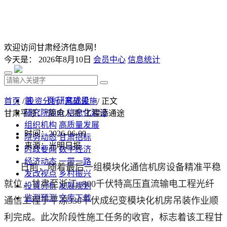
欢迎访问甘肃经济信息网！
今天是：
2026年8月10日
会员中心
信息统计
首 页
研究成果
首页
/
投资分析
/
基础设施
/ 正文
研究院简介
信息化建设
甘肃平凉：“陇电入浙”工程添通途
组织机构
高质量发展
时间：2026-06-09
院务动态
甘肃招标
来源：光明日报
时政要闻
数字经济
经济动态
一带一路
日前，随着最后一组模块化通信机房设备精准平稳
发改视点
乡村振兴
就位，甘肃至浙江±800千伏特高压直流输电工程光纤
投资分析
发展规划
监测预测
文库下载
通信工程于平凉330千伏成纪变模块化机房吊装作业顺
利完成。此次阶段性施工任务的收官，标志着该工程甘