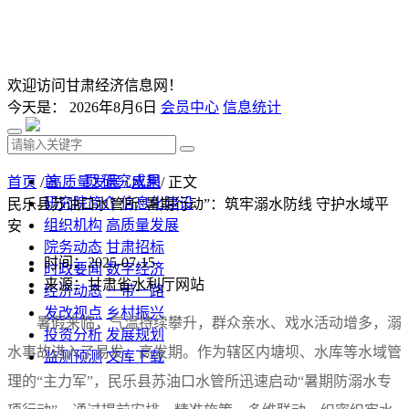
欢迎访问甘肃经济信息网！
今天是：
2026年8月6日
会员中心
信息统计
首 页
研究成果
首页
/
高质量发展
/
水利
/ 正文
研究院简介
信息化建设
民乐县苏油口水管所“暑期行动”：筑牢溺水防线 守护水域平
组织机构
高质量发展
安
院务动态
甘肃招标
时间：2025-07-15
时政要闻
数字经济
来源：甘肃省水利厅网站
经济动态
一带一路
发改视点
乡村振兴
暑假来临，气温持续攀升，群众亲水、戏水活动增多，溺
投资分析
发展规划
水事故进入了易发、高发期。作为辖区内塘坝、水库等水域管
监测预测
文库下载
理的“主力军”，民乐县苏油口水管所迅速启动“暑期防溺水专