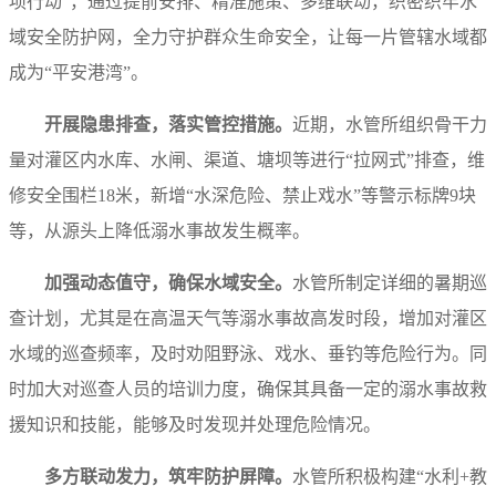
项行动”，通过提前安排、精准施策、多维联动，织密织牢水
域安全防护网，全力守护群众生命安全，让每一片管辖水域都
成为“平安港湾”。
开展隐患排查，落实管控措施。
近期，水管所组织骨干力
量对灌区内水库、水闸、渠道、塘坝等进行“拉网式”排查，维
修安全围栏18米，新增“水深危险、禁止戏水”等警示标牌9块
等，从源头上降低溺水事故发生概率。
加强动态值守，确保水域安全。
水管所制定详细的暑期巡
查计划，尤其是在高温天气等溺水事故高发时段，增加对灌区
水域的巡查频率，及时劝阻野泳、戏水、垂钓等危险行为。同
时加大对巡查人员的培训力度，确保其具备一定的溺水事故救
援知识和技能，能够及时发现并处理危险情况。
多方联动发力，筑牢防护屏障。
水管所积极构建“水利+教