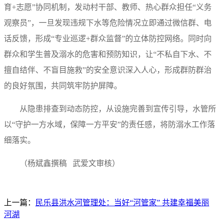
育+志愿”协同机制，发动村干部、教师、热心群众担任“义务
观察员”，一旦发现违规下水等危险情况立即通过微信群、电
话反馈，形成“专业巡逻+群众监督”的立体防控网络。同时向
群众和学生普及溺水的危害和预防知识，让“不私自下水、不
擅自结伴、不盲目施救”的安全意识深入人心，形成群防群治
的良好氛围，共同筑牢防护屏障。
从隐患排查到动态防控，从设施完善到宣传引导，水管所
以“守护一方水域，保障一方平安”的责任感，将防溺水工作落
细落实。
（杨斌鑫撰稿 武爱文审核）
上一篇：
民乐县洪水河管理处：当好“河管家” 共建幸福美丽
河湖