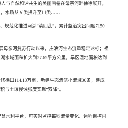
幅人与自然和谐共生的美丽画卷在母亲河畔徐徐展开，
理，水质从Ⅴ类提升至Ⅲ类……
规范化推进河湖“清四乱”，累计整治突出问题7150
开展母亲河复苏行动以来，庄浪河生态流量稳定达标；祖
水域面积扩大到27.65平方公里，旱区湿地面积达到
梯田114.13万亩，新建生态清洁小流域36条，建成
失面积与土壤侵蚀强度实现“双降”。
智慧水利平台，可实时监控每秒流量变化、远程调控闸