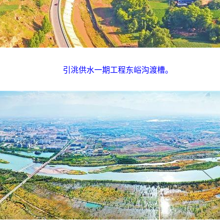
引洮供水一期工程东峪沟渡槽。