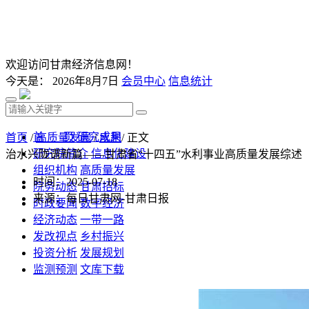
欢迎访问甘肃经济信息网！
今天是：
2026年8月7日
会员中心
信息统计
首 页
研究成果
首页
/
高质量发展
/
水利
/ 正文
研究院简介
信息化建设
治水兴陇谱新篇——甘肃省“十四五”水利事业高质量发展综述
组织机构
高质量发展
时间：2025-07-18
院务动态
甘肃招标
来源：每日甘肃网-甘肃日报
时政要闻
数字经济
经济动态
一带一路
发改视点
乡村振兴
投资分析
发展规划
监测预测
文库下载