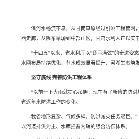
洮河水畅流不息，从甘南草原经过引洮工程管网
西走廊，从陇东旱塬到中部山区，甘肃水利人正以实
“十四五”以来，省水利厅以“紧弓满弦”的奋进
水网布局持续优化、节水成效显著提升、河湖生态焕
坚守底线 完善防洪工程体系
“以前一下大雨就提心吊胆，现在有了新修的防洪
省近年来防洪工作的变化。
我省地形复杂、气候多样，防洪减灾任务艰巨。“
以河道排洪为主、水库拦蓄为辅的综合防御体系。