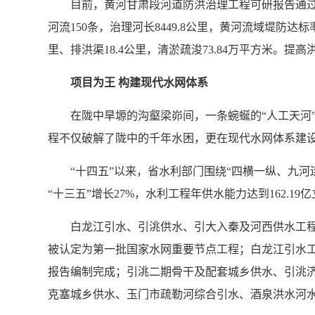
目前，黄河甘肃段河道防洪治理工程可研报告通过国
河流150条，治理河长8449.8公里，黄河流域堤防达标率
里、排洪渠18.4公里，清淤疏浚73.84万平方米。提高
项目为王 构建现代水网体系
在陇中旱塬的沟壑梁峁间，一条蜿蜒的“人工天河
程不仅破解了陇中的千年水困，更在现代水网体系建
“十四五”以来，省水利部门围绕“四横一纵、九河
“十三五”增长27%，水利工程年供水能力达到162.
白龙江引水、引洮供水、引大入秦及河西供水工程
被认定为第一批国家水网重要节点工程；白龙江引水
报告编制完成；引洮二期骨干及配套城乡供水、引洮
克塞城乡供水、玉门市疏勒河综合引水、酒泉洪水河