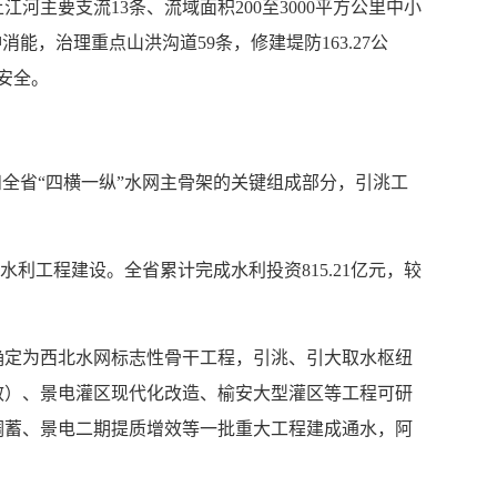
主要支流13条、流域面积200至3000平方公里中小
冲消能，治理重点山洪沟道59条，修建堤防163.27公
地安全。
全省“四横一纵”水网主骨架的关键组成部分，引洮工
利工程建设。全省累计完成水利投资815.21亿元，较
确定为西北水网标志性骨干工程，引洮、引大取水枢纽
效）、景电灌区现代化改造、榆安大型灌区等工程可研
调蓄、景电二期提质增效等一批重大工程建成通水，阿