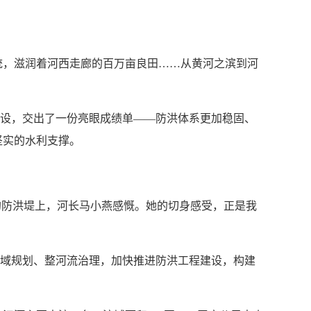
统，滋润着河西走廊的百万亩良田……从黄河之滨到河
建设，交出了一份亮眼成绩单——防洪体系更加稳固、
坚实的水利支撑。
的防洪堤上，河长马小燕感慨。她的切身感受，正是我
流域规划、整河流治理，加快推进防洪工程建设，构建