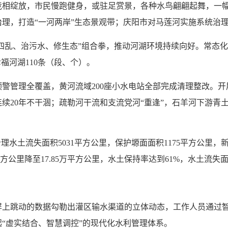
竞相绽放，市民慢跑健身，或驻足赏景，各种水鸟翩翩起舞，一
理，打造“一河两岸”生态景观带；庆阳市对马莲河实施系统治
四乱、治污水、修生态”组合拳，推动河湖环境持续向好。常态化、
福河湖110条（段、个）。
警管理全覆盖，黄河流域200座小水电站全部完成清理整改。
20年不干涸；疏勒河干流和支流党河“重逢”，石羊河下游青土湖
水土流失面积5031平方公里，保护塬面面积1175平方公里，新修
9万平方公里降至17.85万平方公里，水土保持率达到61%，水土流
屏上跳动的数据勾勒出灌区输水渠道的立体动态，工作人员通过
“虚实结合、智慧调控”的现代化水利管理体系。