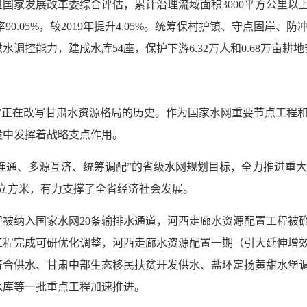
家发展改革委综合评估，累计治理流域面积3000平方公里以上江河
90.05%，较2019年提升4.05%。统筹保村护镇、守点固岸、防
洪水调控能力，建成水库54座，保护下游6.32万人和0.68万亩耕
”正在改写甘肃水资源格局的历史。作为国家水网重要节点工程和
设中发挥着战略支点作用。
连通、多源互济、统筹调配”的省级水网规划目标，全力推进重大水
19亿立方米，有力支撑了全省经济社会发展。
被纳入国家水网20条输排水通道，河西走廊水资源配置工程被
工程完成可研优化调整，河西走廊水资源配置一期（引大延伸增
济合供水、甘肃中部生态移民扶贫开发供水、盐环定扬黄甜水堡
水库等一批重点工程加速推进。