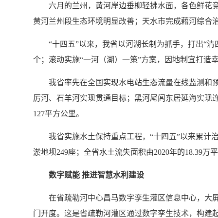
六月的兰州，黄河岸边垂柳轻拂水面，各色鲜花
黄河兰州段生态环境明显改善；天水市完成藉河综合治
“十四五”以来，我省以河湖长制为抓手，打出“清
个；滚动实施“一河（湖）一策”方案，因地制宜打造幸
我省率先在全国实现水电站生态流量在线监测和预
厉河、石羊河实现贯通目标；黑河尾闾东居延海实现连续
127平方公里。
我省实施水土保持重点工程，“十四五”以来累计治理
淤地坝249座；全省水土流失面积由2020年的18.3
数字赋能 推进智慧水利建设
在省疏勒河中心昌马数字孪生灌区信息中心，大
门开度。这是省疏勒河灌区通过数字孪生技术，构建起