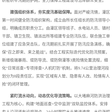
织密织牢汛期防护网，全力保障工程建设与沿岸群众安全。
建强组织体系，夯实度汛基础保障。
面对严峻汛情，灌区
第一时间健全防汛组织架构，成立由所长任组长的防汛领导小
组，明确成员职责分工。由灌区领导班子、水电站人员、镇村
干部、镇卫生院、镇派出所等组建专业防汛队伍，联合施工单
位组建了应急突击队，在汛期前扎实开展了防汛应急演练，确
保“召之即来、来之能战”。结合工程实际迭代优化防汛预案，
新增极端暴雨、堤防导流、堤防倒灌等3类险情处置流程，细
化“日常巡查+专项排查+人机盯防”机制，将9.74公里治理河段
划分为8段责任区，实现“区域有人管、隐患有人改、险情有人
抢”的闭环管理。
紧盯流水动向，动态优化导流策略。
以大堵麻河防洪治理
工程为核心，构建“地面巡查+空中监测”双轨监控体系。安排
专人沿河道布设观测点，24小时跟踪水头推进速度、水位涨幅