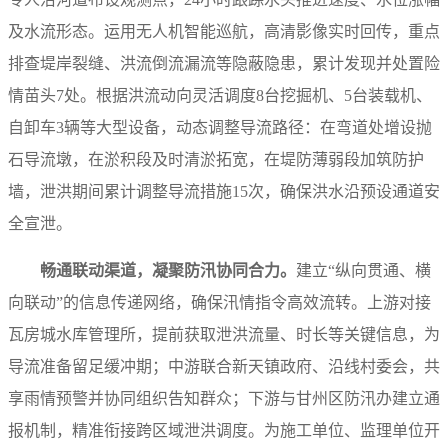
及水流形态。运用无人机智能巡航，高清影像实时回传，重点
排查堤岸裂缝、洪流倒流漏流等隐蔽隐患，累计发现并处置险
情苗头7处。根据洪流动向灵活调度8台挖掘机、5台装载机、
自卸车3辆等大型设备，动态调整导流路径：在弯道处增设抛
石导流墩，在淤积段及时清淤拓宽，在堤防薄弱段加筑防护
墙，泄洪期间累计调整导流措施15次，确保洪水沿预设通道安
全宣泄。
畅通联动渠道，凝聚防汛协同合力。
建立“纵向贯通、横
向联动”的信息传递网络，确保汛情指令高效流转。上游对接
瓦房城水库管理所，提前获取泄洪流量、时长等关键信息，为
导流准备留足缓冲期；中游联合新天镇政府、沿线村委会，共
享雨情预警并协同组织告知群众；下游与甘州区防汛办建立通
报机制，精准衔接跨区域泄洪调度。为施工单位、监理单位开