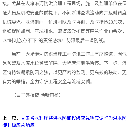
接。尤其在大堵麻河防洪治理工程现场，施工及监理单位在保
证人员及机械安全的前提下，不间断排查洪流动向并及时调度
机械导流。泄洪期间，值班团队及时协调、及时抢险28余次，
组织堤防加固、基坑排水、流道清淤拓宽等应急作业10余次，
以“时时放心不下”的责任感筑牢防汛最后一道防线。
当前，大堵麻河防洪治理工程防汛工作正有序推进，因气
象预警及水库水位预警解除，大堵麻河泄洪暂停。下一步，灌
区将持续绷紧防汛之弦，以更严密的监测、更高效的联动、更
有力的举措，全力守护工程安全与流域安澜。
（白子鑫撰稿 杨新审核）
上一篇：
甘肃省水利厅将洪水防御Ⅳ级应急响应调整为洪水防
御Ⅱ级应急响应