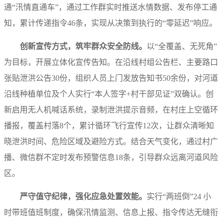
通“汛情直通车”，通过工作群实时推送水情数据、发布停工通
知，累计传递指令46条，实现从决策到执行的“零延迟”响应。
创新宣传方式，筑牢群众安全防线。
以“全覆盖、无死角”
为目标，开展立体化宣传告知。在沿线村组公告栏、主要路口
张贴泄洪公告30份，组织人员上门发放告知书50余份，对河道
沿线种植单位及个人实行“本人签字+村干部见证”双确认。创
新启用无人机喊话系统，录制泄洪提示音频，在村庄上空循环
播报，覆盖村落8个，累计循环飞行宣传12次，让群众清晰知
晓泄洪时间、危险区域及避险方式。结合天气变化，通过村广
播、微信群不定时发布预警信息18条，引导群众远离河道风险
区。
严守值守纪律，强化应急处置效能。
实行“两班倒”24 小
时带班值班制度，确保汛情监测、信息上报、指令传达无缝衔