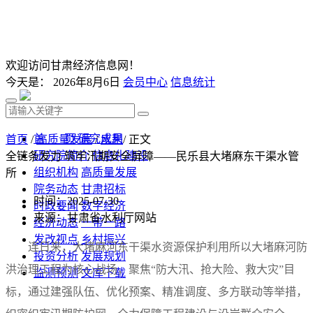
欢迎访问甘肃经济信息网！
今天是：
2026年8月6日
会员中心
信息统计
首 页
研究成果
首页
/
高质量发展
/
水利
/ 正文
研究院简介
信息化建设
全链条发力 筑牢汛期安全屏障——民乐县大堵麻东干渠水管
组织机构
高质量发展
所
院务动态
甘肃招标
时间：2025-07-30
时政要闻
数字经济
来源：甘肃省水利厅网站
经济动态
一带一路
发改视点
乡村振兴
连日来，大堵麻河东干渠水资源保护利用所以大堵麻河防
投资分析
发展规划
洪治理工程为核心战场，聚焦“防大汛、抢大险、救大灾”目
监测预测
文库下载
标，通过建强队伍、优化预案、精准调度、多方联动等举措，