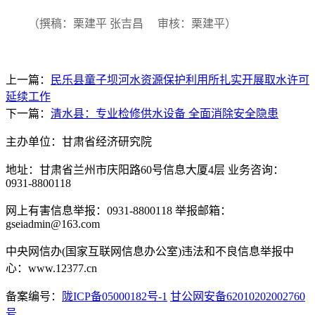
（撰稿：栗建平 张吉昌 审核：栗建平）
上一篇：
民乐县童子坝河水资源保护利用所扎实开展取水许可
延续工作
下一篇：
清水县：专业检修供水设备 全面消除安全隐患
主办单位：甘肃省经济研究院
地址：甘肃省兰州市庆阳路60号信息大厦4层 业务咨询：
0931-8800118
网上有害信息举报：0931-8800118 举报邮箱：
gseiadmin@163.com
中央网信办(国家互联网信息办公室)违法和不良信息举报中
心：www.12377.cn
备案编号：
陇ICP备05000182号-1
甘公网安备62010202002760
号