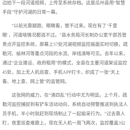
边拍下一段河道视频，上传至系统存档。这是瓜州县用“智慧
手段”守护河湖的日常一幕。
“以前光靠腿跑、眼睛看，管不过来。现在有了‘千里
眼’，河道啥情况都逃不过。”县水务局河长制办公室干部苏登
贵点开监控系统，屏幕上57处河湖视频监控画面实时切换，疏
勒河、榆林河等重点河段的水流、岸线清晰可见。去年以来，
通过“企业建设、政府租用”的模式，全县在主要河道架设监控
45处，加上无人机巡查、手机APP打卡，织成了一张“天上
看、地上查、网上管”的监管网。
这张网的威力，在“清四乱”行动中尤为明显。上个月，疏
勒河监控捕捉到有铲车活动动向，系统自动预警推送到执法人
员手机，半小时就赶到现场制止了一起偷采行为。“过去靠人
盯，夜里巡查难跟上，现在无人机一周飞两次，监控覆盖3公