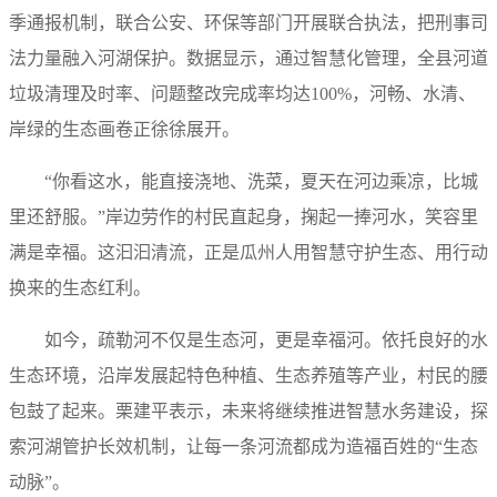
季通报机制，联合公安、环保等部门开展联合执法，把刑事司
法力量融入河湖保护。数据显示，通过智慧化管理，全县河道
垃圾清理及时率、问题整改完成率均达100%，河畅、水清、
岸绿的生态画卷正徐徐展开。
“你看这水，能直接浇地、洗菜，夏天在河边乘凉，比城
里还舒服。”岸边劳作的村民直起身，掬起一捧河水，笑容里
满是幸福。这汩汩清流，正是瓜州人用智慧守护生态、用行动
换来的生态红利。
如今，疏勒河不仅是生态河，更是幸福河。依托良好的水
生态环境，沿岸发展起特色种植、生态养殖等产业，村民的腰
包鼓了起来。栗建平表示，未来将继续推进智慧水务建设，探
索河湖管护长效机制，让每一条河流都成为造福百姓的“生态
动脉”。