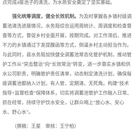
点完成4座池子的清洗，为水质安全奠定了坚实基础。
强化统筹调度，健全长效机制。
为及时掌握各乡镇村级调
蓄池清洗进展情况，水务局综合运用周统计、周调度和检查督
查等方式，督促乡村全面开展，按期完成。对工作滞后、推进
不力的乡镇通过下发提醒函等方式，倒逼乡村主动担当作为。
与此同时，县水务局加快健全调蓄池常态化管护机制，推动管
护工作从“突击整治”向“长效常治”转变，进一步靠实乡镇和供
水公司职责，明确管护责任清单，动态制定清洗计划，确保每
座调蓄池都纳入计划，有人管、定期清、无死角。构建“技术
指导+监督检查”保障体系，切实将调蓄池管护工作融入日常、
抓在经常，持续守护饮水安全，让群众喝上“放心水、安心
水、舒心水”。
（撰稿：王星 审核：王宁柏）