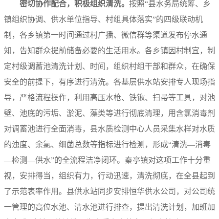
密切协作配合，积极组织清洗。
按照“县水务局统筹、乡
镇组织协调、供水单位指导、村组具体落实”的四级联动机
制，各乡镇第一时间通过村广播、微信群等渠道发布停水通
知，告知群众提前储备必要的生活用水。各乡镇因村制宜，制
定村级调蓄池清洗计划、时间，组织村组干部和群众，在确保
安全的前提下，有序进行清洗。各基层供水站安排专人现场指
导，严格流程操作，利用高压水枪、铁锹、扫帚等工具，对池
壁、池底的污垢、淤泥、藻类等进行彻底清理，用含氯消毒剂
对调蓄池进行全面消毒，县水质检测中心人员采集水样对水质
的浊度、余氯、细菌总数等指标进行检测，形成“清洗—消毒
—检测—供水”的全流程洁净闭环。秦亭镇对这项工作十分重
视，安排得当，组织有力，行动迅速，清洗彻底，在全县起到
了示范表率作用。县供水站同步安排恒华供水公司，对公司统
一管理的高位水池、清水池进行排查，提出清洗计划，加班加