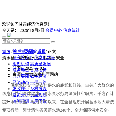
欢迎访问甘肃经济信息网！
今天是：
2026年8月8日
会员中心
信息统计
首 页
研究成果
首页
/
高质量发展
/
水利
/ 正文
研究院简介
信息化建设
清水县：清洗蓄水池，保障水安全
组织机构
高质量发展
时间：2025-09-02
院务动态
甘肃招标
来源：甘肃省水利厅网站
时政要闻
数字经济
经济动态
一带一路
供水水质安全是农村供水的底线和红线，事关广大群众的
发改视点
乡村振兴
切身利益和身体健康。清水县水务局坚决扛牢职责，千方百计
投资分析
发展规划
监测预测
文库下载
提升水质质量，七月下旬以来，在全县组织开展蓄水池大清洗
专项行动，累计清洗各类蓄水池248个，全力保障供水安全。