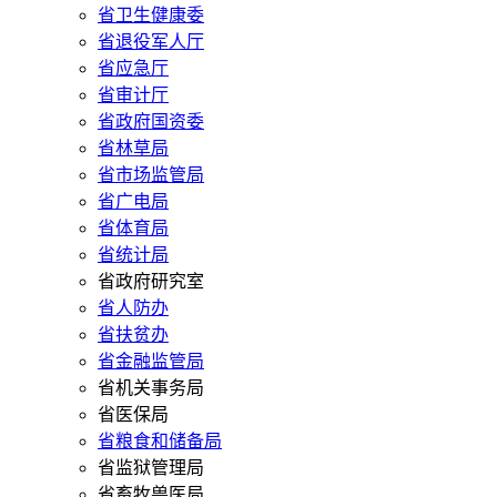
省卫生健康委
省退役军人厅
省应急厅
省审计厅
省政府国资委
省林草局
省市场监管局
省广电局
省体育局
省统计局
省政府研究室
省人防办
省扶贫办
省金融监管局
省机关事务局
省医保局
省粮食和储备局
省监狱管理局
省畜牧兽医局