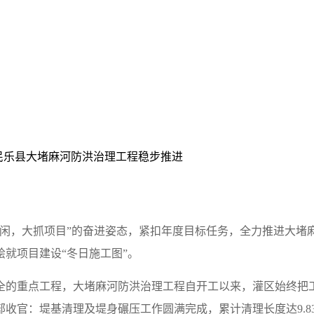
—民乐县大堵麻河防洪治理工程稳步推进
无闲，大抓项目”的奋进姿态，紧扣年度目标任务，全力推进大堵
就项目建设“冬日施工图”。
全的重点工程，大堵麻河防洪治理工程自开工以来，灌区始终把
官：堤基清理及堤身碾压工作圆满完成，累计清理长度达9.836