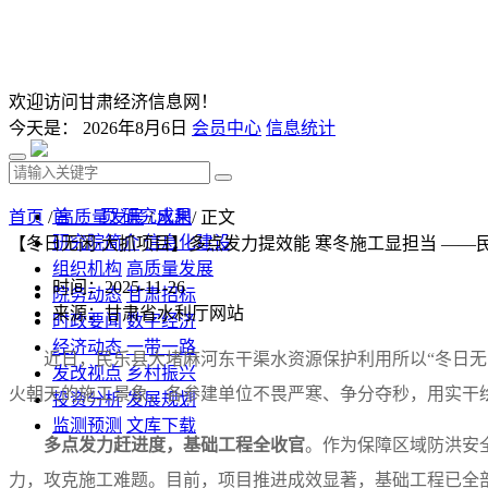
欢迎访问甘肃经济信息网！
今天是：
2026年8月6日
会员中心
信息统计
首 页
研究成果
首页
/
高质量发展
/
水利
/ 正文
研究院简介
信息化建设
【冬日无闲·大抓项目】多点发力提效能 寒冬施工显担当 —
组织机构
高质量发展
时间：2025-11-26
院务动态
甘肃招标
来源：甘肃省水利厅网站
时政要闻
数字经济
经济动态
一带一路
近日，民乐县大堵麻河东干渠水资源保护利用所以“冬日
发改视点
乡村振兴
火朝天的施工景象，各参建单位不畏严寒、争分夺秒，用实干绘
投资分析
发展规划
监测预测
文库下载
多点发力赶进度，基础工程全收官
。作为保障区域防洪安
力，攻克施工难题。目前，项目推进成效显著，基础工程已全部收