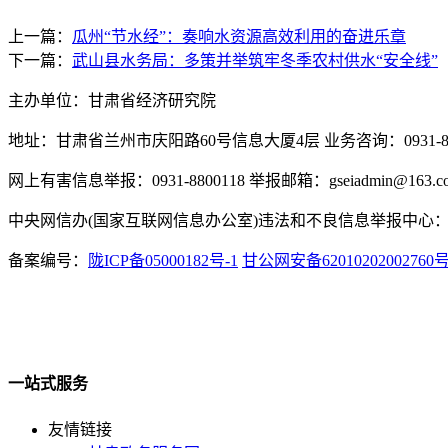
上一篇：
瓜州“节水经”：奏响水资源高效利用的奋进乐章
下一篇：
武山县水务局：多策并举筑牢冬季农村供水“安全线”
主办单位：甘肃省经济研究院
地址：甘肃省兰州市庆阳路60号信息大厦4层 业务咨询：0931-880
网上有害信息举报：0931-8800118 举报邮箱：gseiadmin@163.c
中央网信办(国家互联网信息办公室)违法和不良信息举报中心：www.
备案编号：
陇ICP备05000182号-1
甘公网安备62010202002760
一站式服务
友情链接