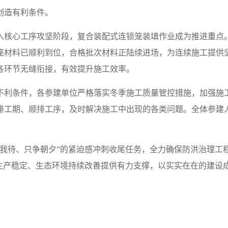
创造有利条件。
入核心工序攻坚阶段，复合装配式连锁笼装填作业成为推进重点
笼材料已顺利到位，合格批次材料正陆续进场，为连续施工提供
各环节无缝衔接，有效提升施工效率。
不利条件，各参建单位严格落实冬季施工质量管控措施，加强施
排工期、顺排工序，及时解决施工中出现的各类问题。全体参建人
不我待、只争朝夕”的紧迫感冲刺收尾任务，全力确保防洪治理工
业生产稳定、生态环境持续改善提供有力支撑，以实实在在的建设