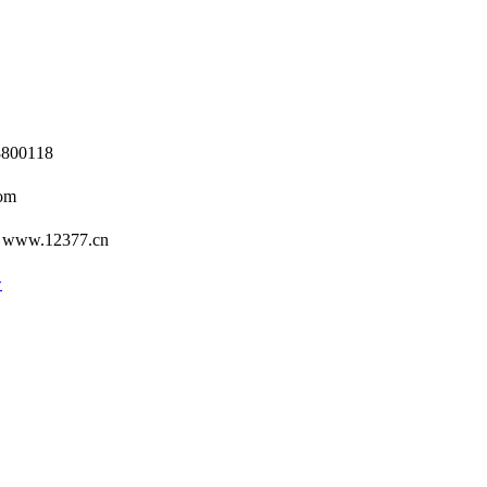
0118
om
12377.cn
号