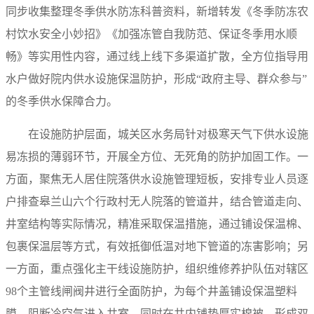
同步收集整理冬季供水防冻科普资料，新增转发《冬季防冻农
村饮水安全小妙招》《加强冻管自我防范、保证冬季用水顺
畅》等实用性内容，通过线上线下多渠道扩散，全方位指导用
水户做好院内供水设施保温防护，形成“政府主导、群众参与”
的冬季供水保障合力。
在设施防护层面，城关区水务局针对极寒天气下供水设施
易冻损的薄弱环节，开展全方位、无死角的防护加固工作。一
方面，聚焦无人居住院落供水设施管理短板，安排专业人员逐
户排查皋兰山六个行政村无人院落的管道井，结合管道走向、
井室结构等实际情况，精准采取保温措施，通过铺设保温棉、
包裹保温层等方式，有效抵御低温对地下管道的冻害影响；另
一方面，重点强化主干线设施防护，组织维修养护队伍对辖区
98个主管线闸阀井进行全面防护，为每个井盖铺设保温塑料
膜，阻断冷空气进入井室，同时在井内铺垫厚实棉被，形成双