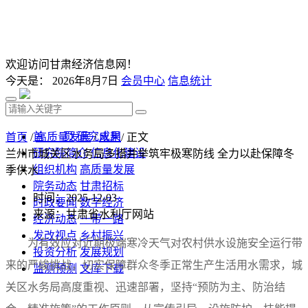
欢迎访问甘肃经济信息网！
今天是：
2026年8月7日
会员中心
信息统计
首 页
研究成果
首页
/
高质量发展
/
水利
/ 正文
研究院简介
信息化建设
兰州市城关区水务局多措并举筑牢极寒防线 全力以赴保障冬
组织机构
高质量发展
季供水
院务动态
甘肃招标
时间：2025-12-03
时政要闻
数字经济
来源：甘肃省水利厅网站
经济动态
一带一路
发改视点
乡村振兴
为有效应对近期极端寒冷天气对农村供水设施安全运行带
投资分析
发展规划
来的严峻挑战，切实保障群众冬季正常生产生活用水需求，城
监测预测
文库下载
关区水务局高度重视、迅速部署，坚持“预防为主、防治结