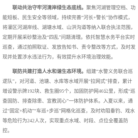
联动共治守牢河清岸绿生态底线。
聚焦河湖管理空档、功
能短板、民生安全等领域，持续完善“河长+警长”协作模式，
将灌区河湖岸线、湖塘水域、山洪沟道等纳入联合执法范围，
定期开展采砂整治及“四乱”问题清理。依托智慧水务平台实时
巡查，通过拍照取证、发放告知书、责令整改等方式，及时发
现并处置涉水违法行为，有效提升水环境治理效能。
联防共建打造人水和谐生态环境。
组建“水警义务联合巡
逻队”，对河道、池塘、水库等水域开展“拉网式”排查，累计
增设警示牌192块、救生圈95个，加固防护网46公里，形成“巡
查固防、排查除患、宣教润心”一体防护体系。入夏以来，通
过“固定+机动”“车巡+步巡”网格化巡查，及时劝阻垂钓、戏水
等危险行为242人次，实现重点水域、时段、点位全覆盖防
控。