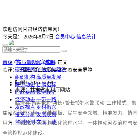
欢迎访问甘肃经济信息网！
今天是：
2026年8月7日
会员中心
信息统计
首 页
研究成果
首页
/
高质量发展
/
水利
/ 正文
研究院简介
信息化建设
临泽：水警三联三共筑牢水生态安全屏障
组织机构
高质量发展
时间：2025-12-08
院务动态
甘肃招标
来源：甘肃省水利厅网站
时政要闻
数字经济
经济动态
一带一路
临泽县持续推进“河长+警长”的“水警联动”工作模式，聚
发改视点
乡村振兴
焦河湖管理空档、功能短板、民生安全领域，精准发力，协同
投资分析
发展规划
监测预测
文库下载
用力，有效提升河湖精细化管理水平，一体推动河湖治理与安
全管控规范化建设。