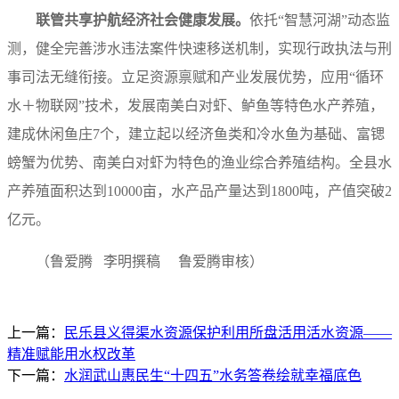
联管共享护航经济社会健康发展。
依托“智慧河湖”动态监
测，健全完善涉水违法案件快速移送机制，实现行政执法与刑
事司法无缝衔接。立足资源禀赋和产业发展优势，应用“循环
水＋物联网”技术，发展南美白对虾、鲈鱼等特色水产养殖，
建成休闲鱼庄7个，建立起以经济鱼类和冷水鱼为基础、富锶
螃蟹为优势、南美白对虾为特色的渔业综合养殖结构。全县水
产养殖面积达到10000亩，水产品产量达到1800吨，产值突破2
亿元。
（鲁爱腾 李明撰稿 鲁爱腾审核）
上一篇：
民乐县义得渠水资源保护利用所盘活用活水资源——
精准赋能用水权改革
下一篇：
水润武山惠民生“十四五”水务答卷绘就幸福底色