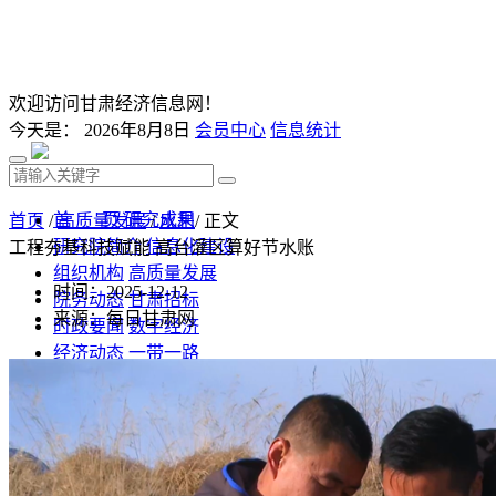
欢迎访问甘肃经济信息网！
今天是：
2026年8月8日
会员中心
信息统计
首 页
研究成果
首页
/
高质量发展
/
水利
/ 正文
研究院简介
信息化建设
工程夯基科技赋能 高台灌区算好节水账
组织机构
高质量发展
时间：2025-12-12
院务动态
甘肃招标
来源：每日甘肃网
时政要闻
数字经济
经济动态
一带一路
发改视点
乡村振兴
投资分析
发展规划
监测预测
文库下载