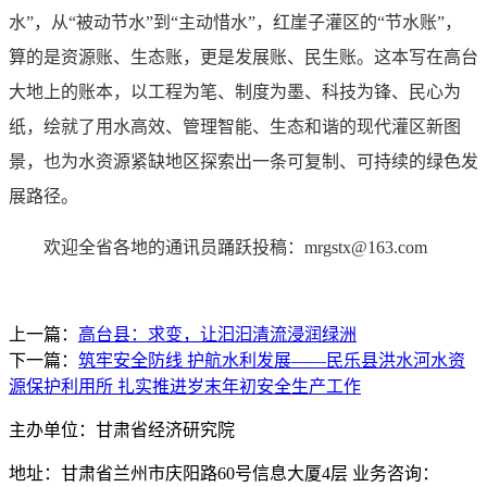
水”，从“被动节水”到“主动惜水”，红崖子灌区的“节水账”，
算的是资源账、生态账，更是发展账、民生账。这本写在高台
大地上的账本，以工程为笔、制度为墨、科技为锋、民心为
纸，绘就了用水高效、管理智能、生态和谐的现代灌区新图
景，也为水资源紧缺地区探索出一条可复制、可持续的绿色发
展路径。
欢迎全省各地的通讯员踊跃投稿：mrgstx@163.com
上一篇：
高台县：求变，让汩汩清流浸润绿洲​
下一篇：
筑牢安全防线 护航水利发展——民乐县洪水河水资
源保护利用所 扎实推进岁末年初安全生产工作
主办单位：甘肃省经济研究院
地址：甘肃省兰州市庆阳路60号信息大厦4层 业务咨询：