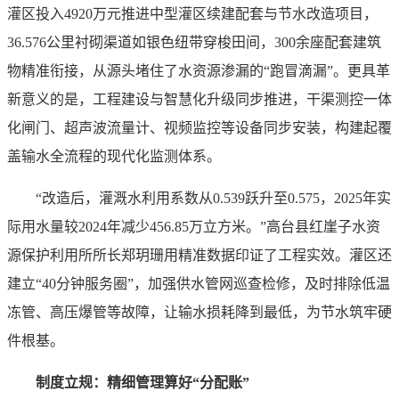
灌区投入4920万元推进中型灌区续建配套与节水改造项目，
36.576公里衬砌渠道如银色纽带穿梭田间，300余座配套建筑
物精准衔接，从源头堵住了水资源渗漏的“跑冒滴漏”。更具革
新意义的是，工程建设与智慧化升级同步推进，干渠测控一体
化闸门、超声波流量计、视频监控等设备同步安装，构建起覆
盖输水全流程的现代化监测体系。
“改造后，灌溉水利用系数从0.539跃升至0.575，2025年实
际用水量较2024年减少456.85万立方米。”高台县红崖子水资
源保护利用所所长郑玥珊用精准数据印证了工程实效。灌区还
建立“40分钟服务圈”，加强供水管网巡查检修，及时排除低温
冻管、高压爆管等故障，让输水损耗降到最低，为节水筑牢硬
件根基。
制度立规：精细管理算好“分配账”