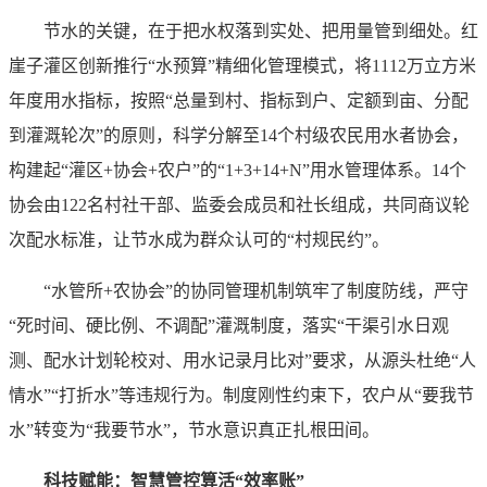
节水的关键，在于把水权落到实处、把用量管到细处。红
崖子灌区创新推行“水预算”精细化管理模式，将1112万立方米
年度用水指标，按照“总量到村、指标到户、定额到亩、分配
到灌溉轮次”的原则，科学分解至14个村级农民用水者协会，
构建起“灌区+协会+农户”的“1+3+14+N”用水管理体系。14个
协会由122名村社干部、监委会成员和社长组成，共同商议轮
次配水标准，让节水成为群众认可的“村规民约”。
“水管所+农协会”的协同管理机制筑牢了制度防线，严守
“死时间、硬比例、不调配”灌溉制度，落实“干渠引水日观
测、配水计划轮校对、用水记录月比对”要求，从源头杜绝“人
情水”“打折水”等违规行为。制度刚性约束下，农户从“要我节
水”转变为“我要节水”，节水意识真正扎根田间。
科技赋能：智慧管控算活“效率账”