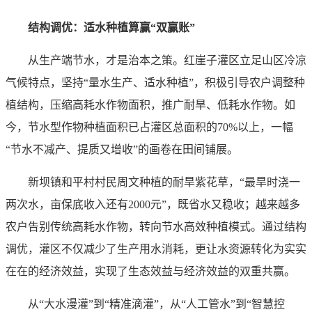
结构调优：适水种植算赢“双赢账”
从生产端节水，才是治本之策。红崖子灌区立足山区冷凉
气候特点，坚持“量水生产、适水种植”，积极引导农户调整种
植结构，压缩高耗水作物面积，推广耐旱、低耗水作物。如
今，节水型作物种植面积已占灌区总面积的70%以上，一幅
“节水不减产、提质又增收”的画卷在田间铺展。
新坝镇和平村村民周文种植的耐旱紫花草，“最旱时浇一
两次水，亩保底收入还有2000元”，既省水又稳收；越来越多
农户告别传统高耗水作物，转向节水高效种植模式。通过结构
调优，灌区不仅减少了生产用水消耗，更让水资源转化为实实
在在的经济效益，实现了生态效益与经济效益的双重共赢。
从“大水漫灌”到“精准滴灌”，从“人工管水”到“智慧控