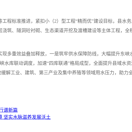
等工程标准推进，紧扣小（2）型工程“精而优”建设目标，县水
层浇筑、隧洞砼衬砌、生态渠道开挖及渡槽建设等主体工程，全
实现多重效益叠加释放，一是筑牢供水保障防线，大幅提升东峡
峡水库联动调度，加速“四库联通”格局成型，全面提升县域水资
用水，有效缓解工业、建筑、第三产业及集中养殖等领域用水压力，助力
行谱新篇
 坚实水脉滋养发展沃土