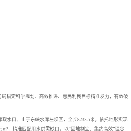
水务局锚定科学规划、高效推进、惠民利民目标精准发力，有效破
水口、止于东峡水库左坝区，全长8233.5米，依托地形实现
.84万m³，精准匹配用水供需缺口，以“因地制宜、集约高效”理念