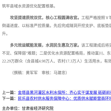
筑牢县域水资源优化配置根基。
攻坚提速质效双优，核心工程圆满收官。
工程严格按照Ⅴ
倒逼进度、以标准严控质量。先后完成隧洞开挖支护、底板垫
升。
多元效益赋能发展，水润民生惠及万家。
该工程建成后将
不足、保障弱”难题；二是优化水资源配置格局，推动富川、东
22.29万群众（含县城4.98万人、农村17.3万人）生活
（撰稿：黄军军 审核：马建忠）
上一篇：
金塔县黑河灌区水利水保所：齐心实干谋发展 砥砺前
下一篇：
民乐县农村供水服务保障中心：优质供水赋能营商环境
主办单位：甘肃省经济研究院