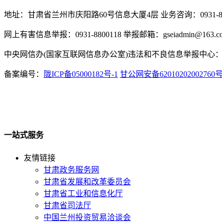
地址：甘肃省兰州市庆阳路60号信息大厦4层 业务咨询：0931-880
网上有害信息举报：0931-8800118 举报邮箱：gseiadmin@163.c
中央网信办(国家互联网信息办公室)违法和不良信息举报中心：www.
备案编号：
陇ICP备05000182号-1
甘公网安备62010202002760
一站式服务
友情链接
甘肃政务服务网
甘肃省发展和改革委员会
甘肃省工业和信息化厅
甘肃省司法厅
中国兰州投资贸易洽谈会