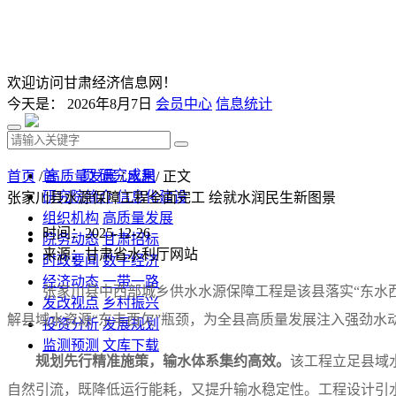
欢迎访问甘肃经济信息网！
今天是：
2026年8月7日
会员中心
信息统计
首 页
研究成果
首页
/
高质量发展
/
水利
/ 正文
研究院简介
信息化建设
张家川县水源保障工程全面完工 绘就水润民生新图景
组织机构
高质量发展
时间：2025-12-26
院务动态
甘肃招标
来源：甘肃省水利厅网站
时政要闻
数字经济
经济动态
一带一路
张家川县中西部城乡供水水源保障工程是该县落实“东水西
发改视点
乡村振兴
解县域水资源“东丰西欠”瓶颈，为全县高质量发展注入强劲水
投资分析
发展规划
监测预测
文库下载
规划先行精准施策，输水体系集约高效。
该工程立足县域
自然引流，既降低运行能耗，又提升输水稳定性。工程设计引水流量1.