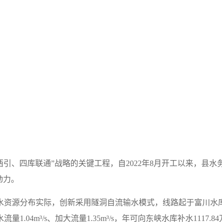
引、四库联通”战略的关键工程，自2022年8月开工以来，县
动力。
水资源分布实际，创新采用隧洞自流输水模式，线路起于富川水库取
04m³/s、加大流量1.35m³/s，年可向东峡水库补水1117