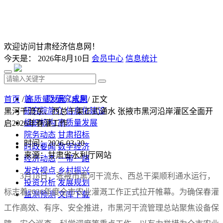
欢迎访问甘肃经济信息网！
今天是：
2026年8月10日
会员中心
信息统计
首 页
研究成果
首页
/
高质量发展
/
水利
/ 正文
研究院简介
信息化建设
黑河干流东、西总干渠正式通水 张掖市黑河沿岸灌区全面开
组织机构
高质量发展
启2026年春灌工作
院务动态
甘肃招标
时间：2026-03-20
时政要闻
数字经济
来源：甘肃省水利厅网站
经济动态
一带一路
发改视点
乡村振兴
3月18日，张掖市黑河干流东、西总干渠顺利通水运行，
投资分析
发展规划
标志着2026年度全市农业灌溉工作正式拉开帷幕。为确保春灌
监测预测
文库下载
工作高效、有序、安全推进，市黑河干流管理总站聚焦设备保