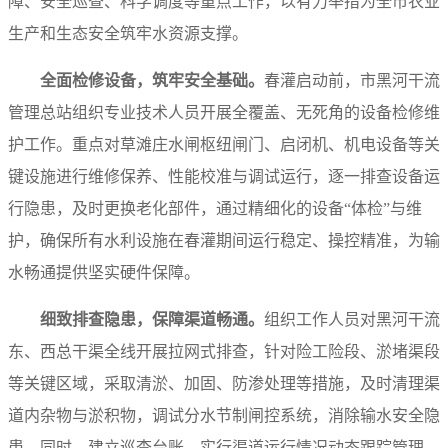
障、安全巡查、科学调度等重点工作，以有力举措为全市农业
生产和生态安全筑牢水资源支撑。
全面检修设备，筑牢安全基础。
春灌启动前，市黑河干流
管理总站组织专业技术人员开展全覆盖、无死角的设备检修维
护工作。重点对草滩庄水闸枢纽闸门、启闭机、机电设备等关
键设施进行维修保养、性能校准与调试运行，逐一排查设备运
行隐患，及时更换老化部件，通过精细化的设备“体检”与维
护，确保所有水利设施在春灌期间运行稳定、操控精准，为输
水畅通提供坚实硬件保障。
细致排查隐患，保障渠道畅通。
组织工作人员对黑河干流
东、西总干渠全线开展拉网式排查，针对险工险段、淤堵渠段
等关键区域，采取清淤、加固、防渗处理等措施，及时清理渠
道内杂物与淤积物，调试分水节制闸控系统，消除输水安全隐
患。同时，建立巡查台账，实行渠道运行情况动态跟踪管理，