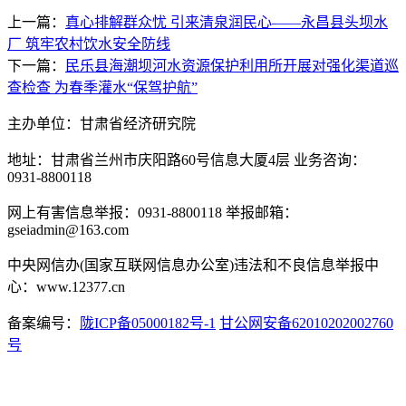
上一篇：
真心排解群众忧 引来清泉润民心——永昌县头坝水
厂 筑牢农村饮水安全防线
下一篇：
民乐县海潮坝河水资源保护利用所开展对强化渠道巡
查检查 为春季灌水“保驾护航”
主办单位：甘肃省经济研究院
地址：甘肃省兰州市庆阳路60号信息大厦4层 业务咨询：
0931-8800118
网上有害信息举报：0931-8800118 举报邮箱：
gseiadmin@163.com
中央网信办(国家互联网信息办公室)违法和不良信息举报中
心：www.12377.cn
备案编号：
陇ICP备05000182号-1
甘公网安备62010202002760
号