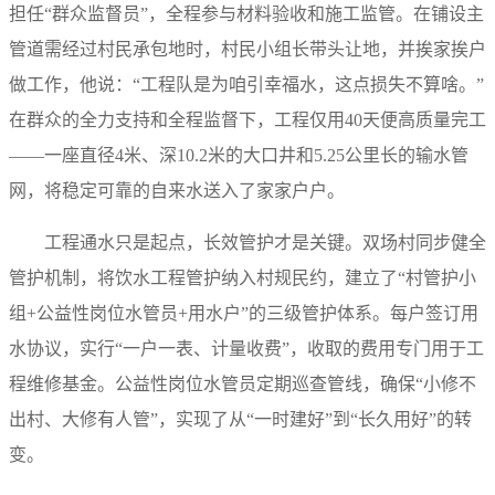
担任“群众监督员”，全程参与材料验收和施工监管。在铺设主
管道需经过村民承包地时，村民小组长带头让地，并挨家挨户
做工作，他说：“工程队是为咱引幸福水，这点损失不算啥。”
在群众的全力支持和全程监督下，工程仅用40天便高质量完工
——一座直径4米、深10.2米的大口井和5.25公里长的输水管
网，将稳定可靠的自来水送入了家家户户。
工程通水只是起点，长效管护才是关键。双场村同步健全
管护机制，将饮水工程管护纳入村规民约，建立了“村管护小
组+公益性岗位水管员+用水户”的三级管护体系。每户签订用
水协议，实行“一户一表、计量收费”，收取的费用专门用于工
程维修基金。公益性岗位水管员定期巡查管线，确保“小修不
出村、大修有人管”，实现了从“一时建好”到“长久用好”的转
变。