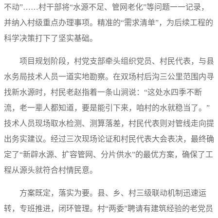
不动”……村干部将“水源不足、管网老化”等问题一一记录，
并纳入村级重点办理事项。精准的“需求清单”，为后续工程的
科学决策打下了坚实基础。
项目规划阶段，村党支部牵头组织党员、村民代表，与县
水务局技术人员一道实地勘察。在双场村后沟三公里范围内寻
找新水源时，村民老赵指着一条山涧说：“这处水四季不断
流，老一辈人都知道，要是能引下来，咱村的水就稳当了。”
技术人员现场取水检测、测算落差，村民代表则对管线走向提
出务实建议。经过三次现场论证和村民代表大会表决，最终确
定了“新辟水源、扩容管网、分片供水”的最优方案，确保了工
程从源头就符合村情民意。
方案既定，落实为要。县、乡、村三级联动机制迅速运
转，专班推进，闭环管理。村“两委”聘请有建筑经验的老党员