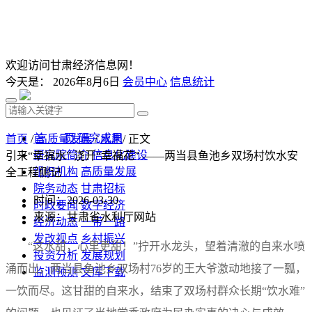
欢迎访问甘肃经济信息网！
今天是：
2026年8月6日
会员中心
信息统计
首 页
研究成果
首页
/
高质量发展
/
水利
/ 正文
研究院简介
信息化建设
引来“幸福水” 浇开“幸福花” ——两当县鱼池乡双场村饮水安
组织机构
高质量发展
全工程侧记
院务动态
甘肃招标
时间：2026-03-30
时政要闻
数字经济
来源：甘肃省水利厅网站
经济动态
一带一路
发改视点
乡村振兴
“这水甜，心里更甜！”拧开水龙头，望着清澈的自来水喷
投资分析
发展规划
涌而出，两当县鱼池乡双场村76岁的王大爷激动地接了一瓢，
监测预测
文库下载
一饮而尽。这甘甜的自来水，结束了双场村群众长期“饮水难”