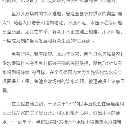
的问题，也见证了当地党委政府为民办实事的决心与成效。
鱼池乡双场村的饮水难题，曾是全县农村供水的典型“痛
点”。随着人口增长和设施老化，水源不足、水压不稳等问题
日益凸显，尤其在旱季，群众用水更是难上加难。用水问题，
一度成为制约当地发展和群众生活的“拦路虎”。
民有所呼，我有所应。2025年以来，两当县水务局将农村
供水保障作为夯实乡村振兴基础的关键举措，聚焦群众“从有
水喝到喝好水”的目标，在全县范围内大力实施农村饮水安全
巩固提升工程。鱼池乡双场村的饮水难题，被迅速提上议事日
程。
在工程启动之初，一场关于“水”的民事直说会在碾道组村
民王保芹家的院子里召开。村民们敞开心扉，倒出用水的苦
水：“一到旱季，半夜就得起来接水”“水压小得连热水器都带