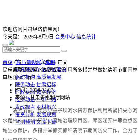
欢迎访问甘肃经济信息网！
今天是：
2026年8月9日
会员中心
信息统计
首 页
研究成果
首页
/
高质量发展
/
水利
/ 正文
研究院简介
信息化建设
民乐县童子坝河水资源保护利用所多措并举做好清明节期间林
组织机构
高质量发展
草地防火工作
院务动态
甘肃招标
时间：2026-04-07
时政要闻
数字经济
来源：甘肃省水利厅网站
经济动态
一带一路
发改视点
乡村振兴
清明节前，民乐县童子坝河水资源保护利用所紧扣夹心河
投资分析
发展规划
水保林、山水林田湖小流域治理项目区、库区涵养林等重点区
监测预测
文库下载
域生态保护，多措并举抓实抓细清明节期间防火工作，全力守