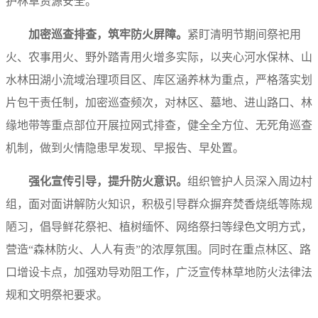
护林草资源安全。
加密巡查排查，筑牢防火屏障。
紧盯清明节期间祭祀用
火、农事用火、野外踏青用火增多实际，以夹心河水保林、山
水林田湖小流域治理项目区、库区涵养林为重点，严格落实划
片包干责任制，加密巡查频次，对林区、墓地、进山路口、林
缘地带等重点部位开展拉网式排查，健全全方位、无死角巡查
机制，做到火情隐患早发现、早报告、早处置。
强化宣传引导，提升防火意识。
组织管护人员深入周边村
组，面对面讲解防火知识，积极引导群众摒弃焚香烧纸等陈规
陋习，倡导鲜花祭祀、植树缅怀、网络祭扫等绿色文明方式，
营造“森林防火、人人有责”的浓厚氛围。同时在重点林区、路
口增设卡点，加强劝导劝阻工作，广泛宣传林草地防火法律法
规和文明祭祀要求。