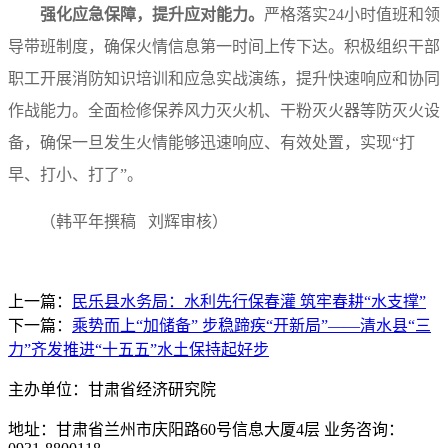
强化应急保障，提升应对能力。
严格落实24小时值班和领
导带班制度，确保火情信息第一时间上传下达。积极组织干部
职工开展消防知识培训和应急实战演练，提升快速响应和协同
作战能力。全面检修保养风力灭火机、干粉灭火器等防灭火设
备，确保一旦发生火情能够迅速响应、有效处置，实现“打
早、打小、打了”。
（韩平年撰稿 刘辉审核）
上一篇：
民乐县水务局：水利先行保春灌 筑牢春耕“水支撑”
下一篇：
乘势而上“加储备” 步稳蹄疾“开新局”——清水县“三
力”齐发推进“十五五”水土保持起好步
主办单位：甘肃省经济研究院
地址：甘肃省兰州市庆阳路60号信息大厦4层 业务咨询：