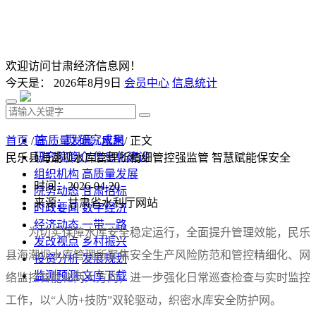
欢迎访问甘肃经济信息网！
今天是：
2026年8月9日
会员中心
信息统计
首 页
研究成果
首页
/
高质量发展
/
水利
/ 正文
研究院简介
信息化建设
民乐县海潮坝水库管理所精细管控强监管 智慧赋能保安全
组织机构
高质量发展
时间：2026-04-20
院务动态
甘肃招标
来源：甘肃省水利厅网站
时政要闻
数字经济
经济动态
一带一路
为切实保障水库安全稳定运行，全面提升管理效能，民乐
发改视点
乡村振兴
县海潮坝水库管理所聚焦安全生产风险防范和管控精细化、网
投资分析
发展规划
监测预测
文库下载
络监控智能化两大方向，进一步强化日常巡查检查与实时监控
工作，以“人防+技防”双轮驱动，织密水库安全防护网。