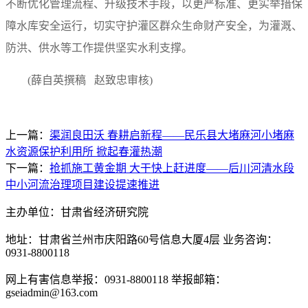
不断优化管理流程、升级技术手段，以更严标准、更实举措保
障水库安全运行，切实守护灌区群众生命财产安全，为灌溉、
防洪、供水等工作提供坚实水利支撑。
(薛自英撰稿 赵致忠审核)
上一篇：
渠润良田沃 春耕启新程——民乐县大堵麻河小堵麻
水资源保护利用所 掀起春灌热潮
下一篇：
抢抓施工黄金期 大干快上赶进度——后川河清水段
中小河流治理项目建设提速推进
主办单位：甘肃省经济研究院
地址：甘肃省兰州市庆阳路60号信息大厦4层 业务咨询：
0931-8800118
网上有害信息举报：0931-8800118 举报邮箱：
gseiadmin@163.com