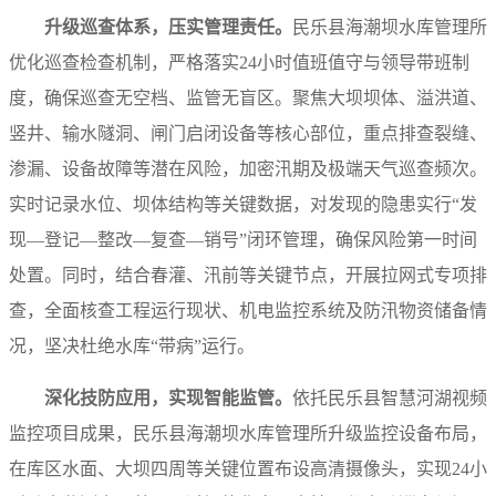
升级巡查体系，压实管理责任。
民乐县海潮坝水库管理所
优化巡查检查机制，严格落实24小时值班值守与领导带班制
度，确保巡查无空档、监管无盲区。聚焦大坝坝体、溢洪道、
竖井、输水隧洞、闸门启闭设备等核心部位，重点排查裂缝、
渗漏、设备故障等潜在风险，加密汛期及极端天气巡查频次。
实时记录水位、坝体结构等关键数据，对发现的隐患实行“发
现—登记—整改—复查—销号”闭环管理，确保风险第一时间
处置。同时，结合春灌、汛前等关键节点，开展拉网式专项排
查，全面核查工程运行现状、机电监控系统及防汛物资储备情
况，坚决杜绝水库“带病”运行。
深化技防应用，实现智能监管。
依托民乐县智慧河湖视频
监控项目成果，民乐县海潮坝水库管理所升级监控设备布局，
在库区水面、大坝四周等关键位置布设高清摄像头，实现24小