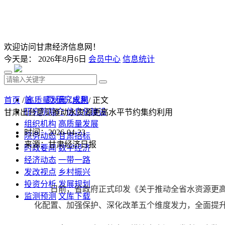
欢迎访问甘肃经济信息网！
今天是：
2026年8月6日
会员中心
信息统计
首 页
研究成果
首页
/
高质量发展
/
水利
/ 正文
研究院简介
信息化建设
甘肃出台意见推动水资源更高水平节约集约利用
组织机构
高质量发展
时间：2026-04-23
院务动态
甘肃招标
来源：甘肃经济日报
时政要闻
数字经济
经济动态
一带一路
发改视点
乡村振兴
投资分析
发展规划
日前，省政府正式印发《关于推动全省水资源更高
监测预测
文库下载
化配置、加强保护、深化改革五个维度发力，全面提