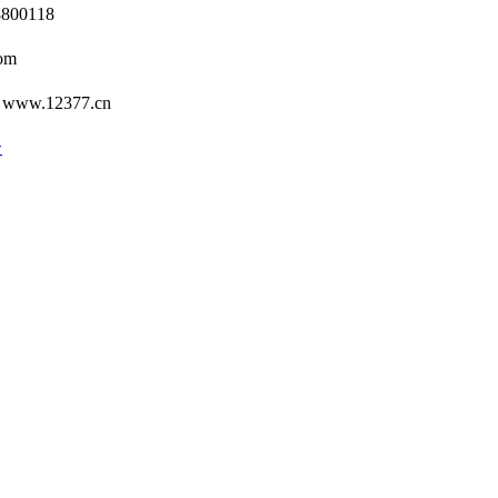
0118
om
12377.cn
号