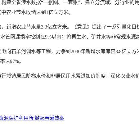
构建全省涉水数据“一张图、一套账”，建立分流域、分行业的
中农业节水收储达到1亿立方米。
新增农业节水量3.3亿立方米。《意见》提出了一系列量化目标：
供水管网漏损率控制在9%以内；将再生水、矿井水等非常规水源
电向石羊河调水等工程，力争到2030年新增水库库容3.8亿立
及率达97%。
行城镇居民阶梯水价和非居民用水累进加价制度，深化农业水价
资源保护利用所 掀起春灌热潮