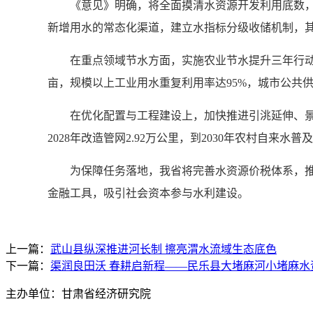
《意见》明确，将全面摸清水资源开发利用底数，
新增用水的常态化渠道，建立水指标分级收储机制，其
在重点领域节水方面，实施农业节水提升三年行动，
亩，规模以上工业用水重复利用率达95%，城市公共
在优化配置与工程建设上，加快推进引洮延伸、景
2028年改造管网2.92万公里，到2030年农村自来水普
为保障任务落地，我省将完善水资源价税体系，推
金融工具，吸引社会资本参与水利建设。
上一篇：
武山县纵深推进河长制 擦亮渭水流域生态底色
下一篇：
渠润良田沃 春耕启新程——民乐县大堵麻河小堵麻水
主办单位：甘肃省经济研究院