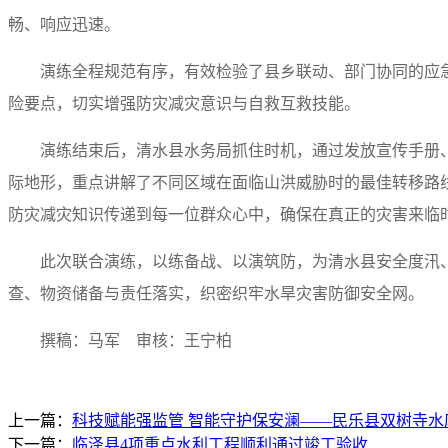
畅、响应迅速。
演练全程规范有序，有效检验了县乡联动、部门协同的应
险要点，切实增强防灾减灾意识与自救互救技能。
演练结束后，清水县水务局抓住时机，通过发放宣传手册
际地形，重点讲解了不同区域在面临山洪威胁时的最佳转移路
防灾减灾知识传递到每一位群众心中，确保在真正的灾害来临
此次联合演练，以练备战、以演筑防，为清水县安全度汛
查、物资储备与责任落实，织密织牢水旱灾害防御安全网。
撰稿：马军 审核：王宁柏
上一篇：
科技赋能强监管 智能守护保安澜——民乐县双树寺
下一篇：
临泽县4项重点水利工程顺利通过竣工验收