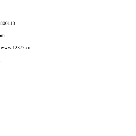
0118
om
12377.cn
号