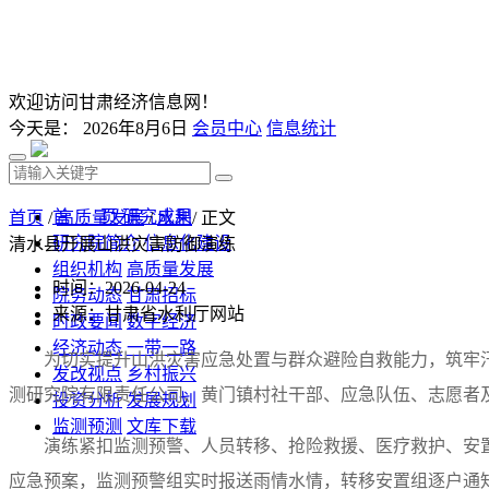
欢迎访问甘肃经济信息网！
今天是：
2026年8月6日
会员中心
信息统计
首 页
研究成果
首页
/
高质量发展
/
水利
/ 正文
研究院简介
信息化建设
清水县开展山洪灾害防御演练​
组织机构
高质量发展
时间：2026-04-24
院务动态
甘肃招标
来源：甘肃省水利厅网站
时政要闻
数字经济
经济动态
一带一路
为切实提升山洪灾害应急处置与群众避险自救能力，筑牢
发改视点
乡村振兴
测研究院有限责任公司、黄门镇村社干部、应急队伍、志愿者
投资分析
发展规划
监测预测
文库下载
演练紧扣监测预警、人员转移、抢险救援、医疗救护、安
应急预案，监测预警组实时报送雨情水情，转移安置组逐户通知