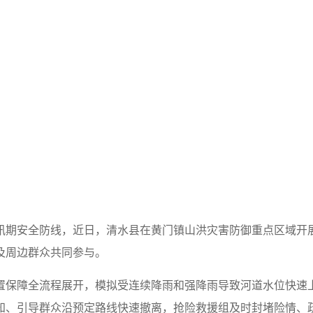
汛期安全防线，近日，清水县在黄门镇山洪灾害防御重点区域开
及周边群众共同参与。
置保障全流程展开，模拟受连续降雨和强降雨导致河道水位快速
、引导群众沿预定路线快速撤离，抢险救援组及时封堵险情、疏导