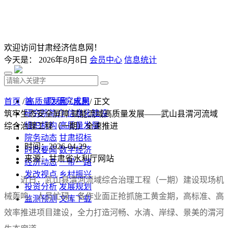
欢迎访问甘肃经济信息网！
今天是：
2026年8月8日
会员中心
信息统计
首 页
研究成果
首页
/
高质量发展
/
水利
/ 正文
研究院简介
信息化建设
筑牢生态安全屏障 赋能流域高质量发展——武山县渭河流域
组织机构
高质量发展
综合治理工程（一期）全速推进
院务动态
甘肃招标
时间：2026-04-29
时政要闻
数字经济
来源：甘肃省水利厅网站
经济动态
一带一路
发改视点
乡村振兴
近日，武山县渭河流域综合治理工程（一期）建设现场机
投资分析
发展规划
械轰鸣、人员忙碌，各作业面正抢抓施工黄金期，高标准、高
监测预测
文库下载
效率推进项目建设，全力打造河畅、水清、岸绿、景美的渭河