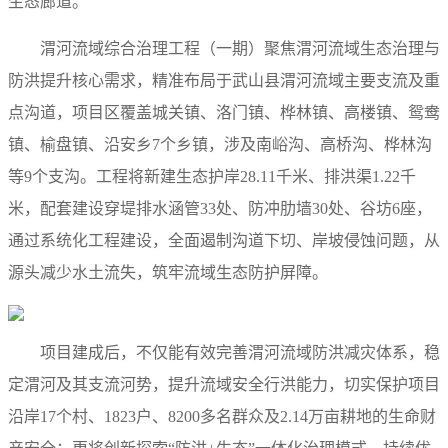
生态廊道。
渭河流域综合治理工程（一期）聚焦渭河流域生态治理与
防洪提升核心需求，精准布局于武山县渭河流域主要支流及重
点沟道，项目区覆盖城关镇、洛门镇、桦林镇、高楼镇、鸳鸯
镇、榆盘镇、沿安乡7个乡镇，涉及南峪沟、高桥沟、桦林沟
等9个支沟。工程将新建生态护岸28.11千米、排洪渠1.22千
米，配套建设穿堤排水涵管33处、防冲肋墙30处、谷坊6座，
通过系统化工程建设，全面遏制沟道下切、岸坡侵蚀问题，从
源头减少水土流失，筑牢流域生态防护屏障。
项目建成后，不仅能有效完善渭河流域防洪减灾体系，稳
定渭河及其支流河势，提升流域安全行洪能力，切实保护项目
沿岸17个村、1823户、8200多名群众及2.14万亩耕地的生命财