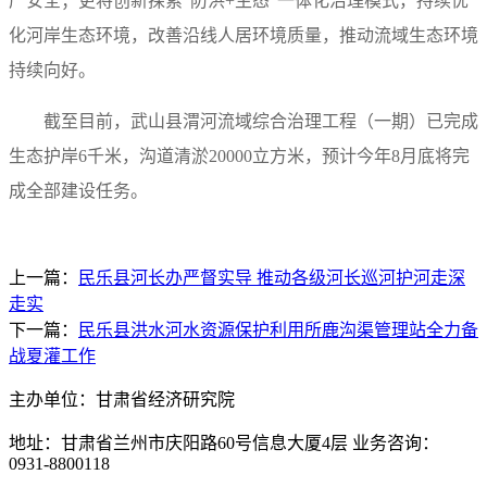
产安全；更将创新探索“防洪+生态”一体化治理模式，持续优
化河岸生态环境，改善沿线人居环境质量，推动流域生态环境
持续向好。
截至目前，武山县渭河流域综合治理工程（一期）已完成
生态护岸6千米，沟道清淤20000立方米，预计今年8月底将完
成全部建设任务。
上一篇：
民乐县河长办严督实导 推动各级河长巡河护河走深
走实
下一篇：
民乐县洪水河水资源保护利用所鹿沟渠管理站全力备
战夏灌工作
主办单位：甘肃省经济研究院
地址：甘肃省兰州市庆阳路60号信息大厦4层 业务咨询：
0931-8800118