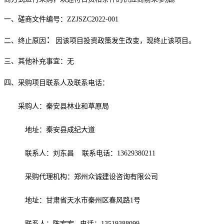
一、
磋商文件编号：
ZZJSZC
202
2
-
001
：
二、
终止原因
因该项目投资政策发生改变，现终止该项目。
三、其他补充事宜：无
四
、采购项目联系人及联系电话：
采购人：
秦安县林业和草原局
地址：秦安县成纪大道
联系人：刘东昌
联系电话：
13629380211
采购代理机构：郑州众诚建设咨询有限公司
地址：甘肃省天水市秦州区春风路
1号
联系人：陈宏宏
电话：
13519388099