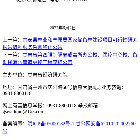
2022年
6
月
2
日
上一篇：
秦安县林业和草原局国家储备林建设项目可行性研究
报告编制服务采购终止公告
下一篇：
甘肃省第四强制隔离戒毒所办公楼、医疗中心楼、备
勤楼消防管道更换工程废标公示
主办单位：甘肃省经济研究院
地址：甘肃省兰州市庆阳路60号信息大厦4层 业务咨询：
0931-8800118
网上有害信息举报：0931-8800118 举报邮箱：
gseiadmin@163.com
备案编号：
陇ICP备05000182号-1
甘公网安备62010202002760
号