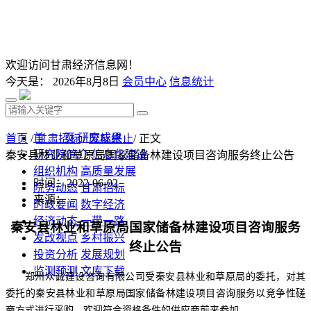
欢迎访问甘肃经济信息网！
今天是：
2026年8月8日
会员中心
信息统计
首 页
研究成果
首页
/
甘肃招标
/
废标终止
/ 正文
研究院简介
信息化建设
秦安县林业和草原局国家储备林建设项目咨询服务终止公告
组织机构
高质量发展
时间：2022-06-02
院务动态
甘肃招标
来源：
时政要闻
数字经济
经济动态
一带一路
秦安县林业和草原局国家储备林建设项目咨询服务
发改视点
乡村振兴
终止公告
投资分析
发展规划
监测预测
文库下载
郑州众诚建设咨询有限公司
受
秦安县林业和草原局
的委托，对其
委托的
秦安县林业和草原局国家储备林建设项目咨询服务以
竞争性磋
商方式进行采购，欢迎符合资格条件的供应商前来参加。