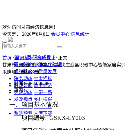
欢迎访问甘肃经济信息网！
今天是：
2026年8月8日
会员中心
信息统计
首 页
研究成果
首页
/
甘肃招标
/
废标终止
/ 正文
研究院简介
信息化建设
甘肃林业职业技术学院3+1帮扶庄浪县职教中心智能家居实训
组织机构
高质量发展
采购项目废标公告
院务动态
甘肃招标
时间：2022-06-06
时政要闻
数字经济
来源：
经济动态
一带一路
发改视点
乡村振兴
一、
项目基本情况
投资分析
发展规划
监测预测
文库下载
项目编号
GSKX-LY003
：