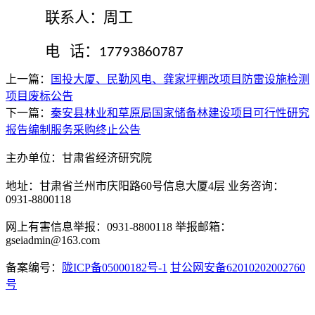
联系人：周工
电
话：
17793860787
上一篇：
国投大厦、民勤风电、龚家坪棚改项目防雷设施检测
项目废标公告
下一篇：
秦安县林业和草原局国家储备林建设项目可行性研究
报告编制服务采购终止公告
主办单位：甘肃省经济研究院
地址：甘肃省兰州市庆阳路60号信息大厦4层 业务咨询：
0931-8800118
网上有害信息举报：0931-8800118 举报邮箱：
gseiadmin@163.com
备案编号：
陇ICP备05000182号-1
甘公网安备62010202002760
号