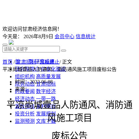
欢迎访问甘肃经济信息网！
今天是：
2026年8月9日
会员中心
信息统计
首 页
研究成果
首页
/
甘肃招标
/
废标终止
/ 正文
研究院简介
信息化建设
平凉尚城壹品人防通风、消防通风施工项目废标公告
组织机构
高质量发展
时间：2022-06-08
院务动态
甘肃招标
来源：
时政要闻
数字经济
经济动态
一带一路
平凉尚城壹品人防通风、消防通
发改视点
乡村振兴
投资分析
发展规划
风施工项目
监测预测
文库下载
废标公告