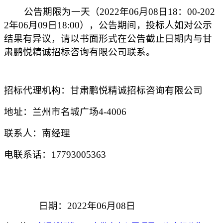
公告期限为一天（
2022
年
06
月
08
日
18
：
00-202
2
年
06
月
09
日
18:00
），公告期间，投标人如对公示
结果有异议，请以书面形式在公告截止日期内与甘
肃鹏悦精诚招标咨询有限公司联系。
招标代理机构：甘肃鹏悦精诚招标咨询有限公司
地址：兰州市名城广场
4-4006
联系人：南经理
电联系话：
17793005363
日期：
2022
年
06
月
08
日