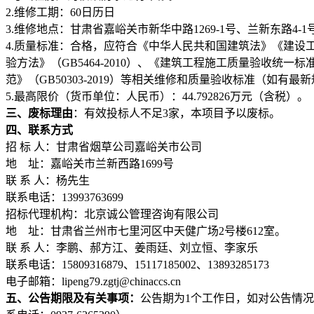
2.维修工期：60日历日
3.维修地点：甘肃省嘉峪关市新华中路1269-1号、兰新东路4-1
4.质量标准：合格，应符合《中华人民共和国建筑法》《建设工程
验方法》（GB5464-2010）、《建筑工程施工质量验收统一标准
范》（GB50303-2019）等相关维修和质量验收标准（如
5.最高限价（货币单位：人民币）：44.792826万元（含税）。
三
、
废标理由
：
有效投标人不足3家，本项目予以废标。
四
、
联系方式
招 标 人：甘肃省烟草公司嘉峪关市公司
地 址：嘉峪关市兰新西路1699号
联 系 人：杨先生
联系电话：13993763699
招标代理机构：北京诚公管理咨询有限公司
地 址：甘肃省兰州市七里河区中天健广场2号楼612室。
联 系 人：李鹏、郝方江、姜雨廷、刘立恒、李家乐
联系电话：15809316879、15117185002、13893285173
电子邮箱：lipeng79.zgtj@chinaccs.cn
五、公告期限及有关事项
：
公告期为1个工作日，如对公告情