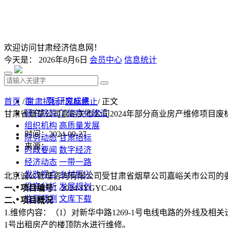
欢迎访问甘肃经济信息网！
今天是：
2026年8月6日
会员中心
信息统计
首 页
研究成果
首页
/
甘肃招标
/
废标终止
/ 正文
研究院简介
信息化建设
甘肃省烟草公司嘉峪关市公司2024年部分商业房产维修项目废
组织机构
高质量发展
时间：2024-09-27
院务动态
甘肃招标
来源：
时政要闻
数字经济
经济动态
一带一路
发改视点
乡村振兴
北京诚公管理咨询有限公司受
甘肃省烟草公司嘉峪关市公司
的
投资分析
发展规划
一、项目编号：
2024-JYGYC-004
监测预测
文库下载
二、项目概况
1.维修内容：（1）对新华中路1269-1号电线电路的外线及相关
1号出租房产的楼顶防水进行维修。