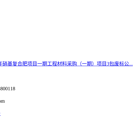
年硝基复合肥项目一期工程材料采购（一期）项目3包废标公...
0118
om
号