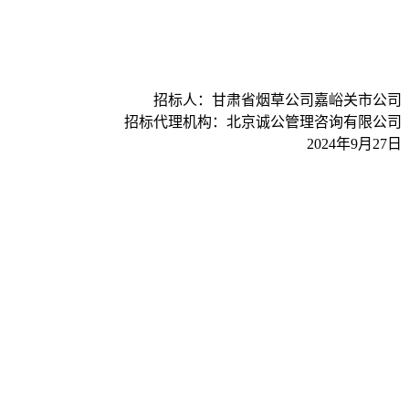
招标人：
甘肃省烟草公司嘉峪关市公司
招标代理机构：北京诚公管理咨询有限公司
202
4
年
9
月
2
7
日