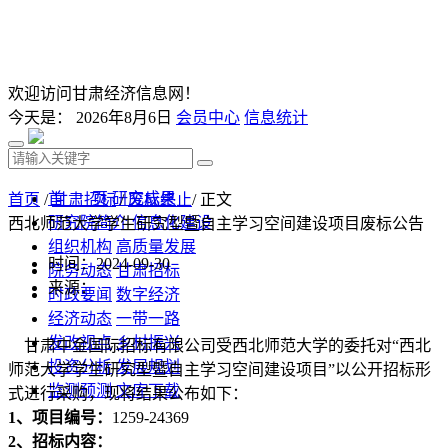
欢迎访问甘肃经济信息网！
今天是：
2026年8月6日
会员中心
信息统计
首 页
研究成果
首页
/
甘肃招标
/
废标终止
/ 正文
研究院简介
信息化建设
西北师范大学学生研究型暨自主学习空间建设项目废标公告
组织机构
高质量发展
时间：2024-09-30
院务动态
甘肃招标
来源：
时政要闻
数字经济
经济动态
一带一路
发改视点
乡村振兴
甘肃中金国际
招标
有限公司受
西北师范大学
的委托对“
西北
投资分析
发展规划
师范大学学生研究型暨自主学习空间建设项目
”以
公开招标
形
监测预测
文库下载
式进行采购，现将结果公布如下：
1、
项目
编号：
1259-24
369
2、
招标
内容：