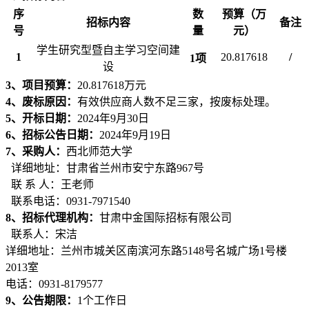
序
数
预算（万
招标内容
备注
号
量
元）
学生研究型暨自主学习空间建
1
20.817618
/
1项
设
3、项
目预算：
20.817618
万元
4、
废标原因
：
有效
供应商
人数
不足三家，
按废标处理
。
5、开标日期：
2024年
9
月
30
日
6、
招标
公告日期：
2024年
9
月
19
日
7、采购人：
西北师范大学
详细地址：
甘肃省兰州市安宁东路967号
联 系 人：
王
老师
联系电话：
0931-7971540
8、
招标
代理机构：
甘肃中金国际
招标
有限公司
联系人：
宋洁
详细地址：兰州市城关区南滨河东路5148号名城广场1号楼
2013室
电话：0931-8179
5
77
9、公告期限：
1个工作日