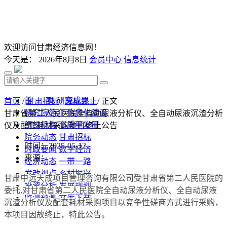
欢迎访问甘肃经济信息网！
今天是：
2026年8月8日
会员中心
信息统计
首 页
研究成果
首页
/
甘肃招标
/
废标终止
/ 正文
研究院简介
信息化建设
甘肃省第二人民医院全自动尿液分析仪、全自动尿液沉渣分析
组织机构
高质量发展
仪及配套耗材采购项目终止公告
院务动态
甘肃招标
时间：2025-05-12
时政要闻
数字经济
来源：
经济动态
一带一路
发改视点
乡村振兴
甘肃中远天成项目管理咨询有限公司受
甘肃省第二人民医院
的
投资分析
发展规划
委托
,对
甘肃省第二人民医院全自动尿液分析仪、全自动尿液
监测预测
文库下载
沉渣分析仪及配套耗材采购项目以竞争性磋商方式进行采购，
本项目因故
终止
，特此公告。