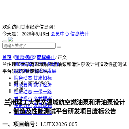
欢迎访问甘肃经济信息网！
今天是：
2026年8月6日
会员中心
信息统计
首 页
研究成果
首页
/
甘肃招标
/
废标终止
/ 正文
研究院简介
信息化建设
兰州理工大学宽温域航空燃油泵和滑油泵设计制造及性能测试
组织机构
高质量发展
平台研发项目废标公告
院务动态
甘肃招标
时间：2026-06-03
时政要闻
数字经济
来源：
经济动态
一带一路
发改视点
乡村振兴
兰州理工大学宽温域航空燃油泵和滑油泵设计
投资分析
发展规划
制造及性能测试平台研发项目
废标
公告
监测预测
文库下载
一、项目编号：
LUTX2026-005