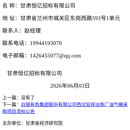
名
称：甘肃恒亿招标有限公司
地
址：甘肃省兰州市城关区东岗西路
593号1单元
联系人：
赵经理
联系电话：
19944193070
电子邮箱：
1426455077@qq.com
甘肃恒亿招标有限公司
202
6
年
06
月
03
日
上一篇：没有了
下一篇：
白银有色集团股份有限公司西北铅锌冶炼厂油气桶采
购项目流标公告
主办单位：甘肃省经济研究院