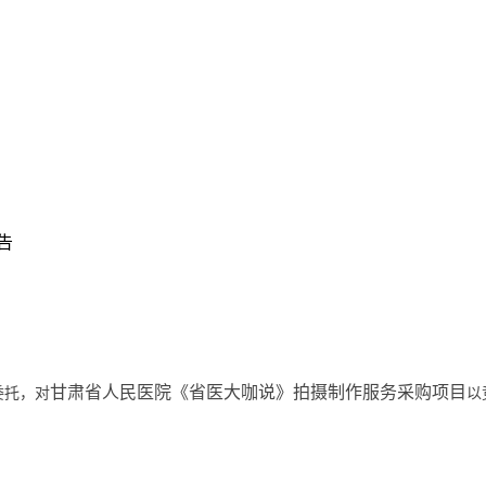
告
甘肃省人民医院《省医大咖说》拍摄制作服务采购项目
委托，对
以