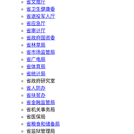
省文旅厅
省卫生健康委
省退役军人厅
省应急厅
省审计厅
省政府国资委
省林草局
省市场监管局
省广电局
省体育局
省统计局
省政府研究室
省人防办
省扶贫办
省金融监管局
省机关事务局
省医保局
省粮食和储备局
省监狱管理局