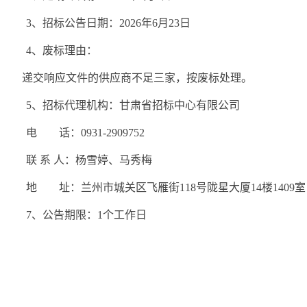
3、招标公告日期：202
6
年
6
月
23
日
4、废标理由：
递交响应文件的供应商不足三家，按废标处理。
5
、招标代理机构：甘肃省招标中心有限公司
电
话：0931-2909752
联
系
人：杨雪婷、马秀梅
地
址：兰州市城关区飞雁街118号陇星大厦14楼1409室
7、公告期限：1个工作日