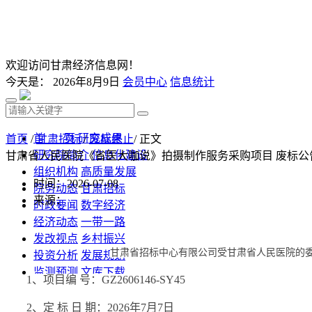
欢迎访问甘肃经济信息网！
今天是：
2026年8月9日
会员中心
信息统计
首 页
研究成果
首页
/
甘肃招标
/
废标终止
/ 正文
研究院简介
信息化建设
甘肃省人民医院《省医大咖说》拍摄制作服务采购项目 废标公
组织机构
高质量发展
时间：2026-07-08
院务动态
甘肃招标
来源：
时政要闻
数字经济
经济动态
一带一路
发改视点
乡村振兴
甘肃省招标中心有限公司受甘肃省人民医院的
投资分析
发展规划
监测预测
文库下载
1、项目编 号：GZ2606146-SY45
2、定 标 日 期：202
6
年
7
月
7
日