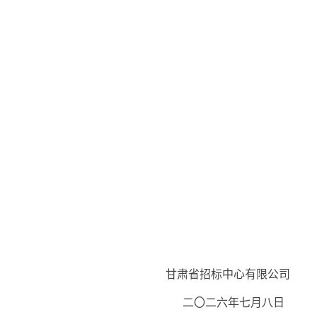
甘肃省招标中心有限公司
二〇二
六
年
七月八
日