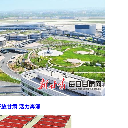
放甘肃 活力奔涌