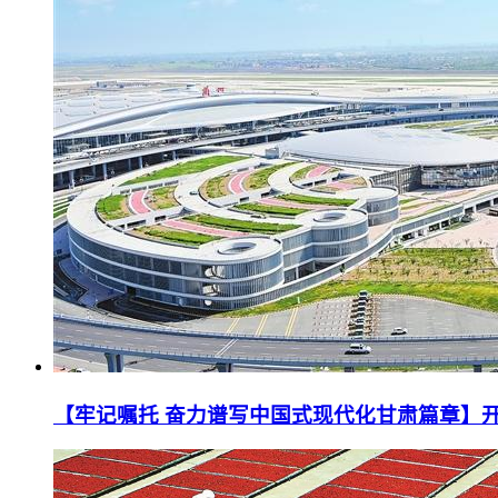
【牢记嘱托 奋力谱写中国式现代化甘肃篇章】开