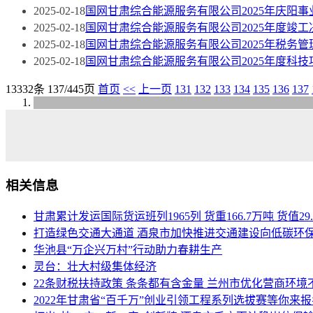
2025-02-18
国网甘肃综合能源服务有限公司2025年庆阳
2025-02-18
国网甘肃综合能源服务有限公司2025年度竣
2025-02-18
国网甘肃综合能源服务有限公司2025年税务
2025-02-18
国网甘肃综合能源服务有限公司2025年度科
13332条 137/445页
首页
<<
上一页
131
132
133
134
135
136
137
相关信息
甘肃累计发运国际货运班列1965列 货重166.7万吨 货值29
打造绿色交通大通道 酒泉市加快推进交通建设向低碳环
华池县“万企兴万村”行动助力春耕生产
灵台：壮大村级集体经济
22条财税扶持政策 条条都有含金量 兰州市优化营商环境
2022年甘肃省“百千万”创业引领工程系列选拔赛等你来报