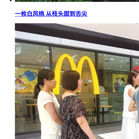
一枚白凤桃 从枝头甜到舌尖