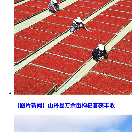
【图片新闻】山丹县万余亩枸杞喜获丰收