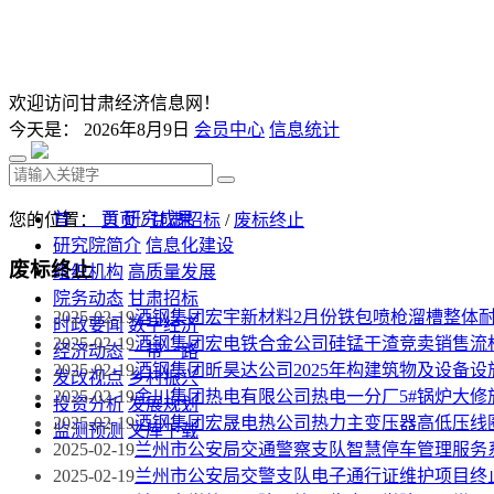
欢迎访问甘肃经济信息网！
今天是：
2026年8月9日
会员中心
信息统计
首 页
研究成果
您的位置：
首页
/
甘肃招标
/
废标终止
研究院简介
信息化建设
废标终止
组织机构
高质量发展
院务动态
甘肃招标
2025-02-19
酒钢集团宏宇新材料2月份铁包喷枪溜槽整体
时政要闻
数字经济
2025-02-19
酒钢集团宏电铁合金公司硅锰干渣竞卖销售流
经济动态
一带一路
2025-02-19
酒钢集团昕昊达公司2025年构建筑物及设备
发改视点
乡村振兴
2025-02-19
金川集团热电有限公司热电一分厂5#锅炉大修
投资分析
发展规划
2025-02-19
酒钢集团宏晟电热公司热力主变压器高低压线
监测预测
文库下载
2025-02-19
兰州市公安局交通警察支队智慧停车管理服务
2025-02-19
兰州市公安局交警支队电子通行证维护项目终