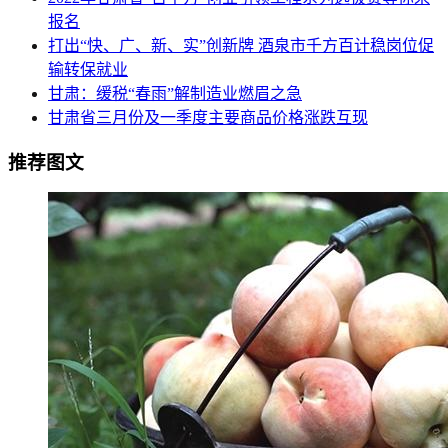
报名
打出“快、广、新、实”创新牌 酒泉市千方百计稳岗位促
输转保就业
甘肃：缓税“春雨”解制造业燃眉之急
甘肃省三月份及一季度主要商品价格涨跌互现
推荐图文