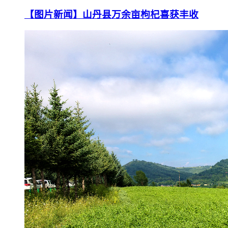
【图片新闻】山丹县万余亩枸杞喜获丰收