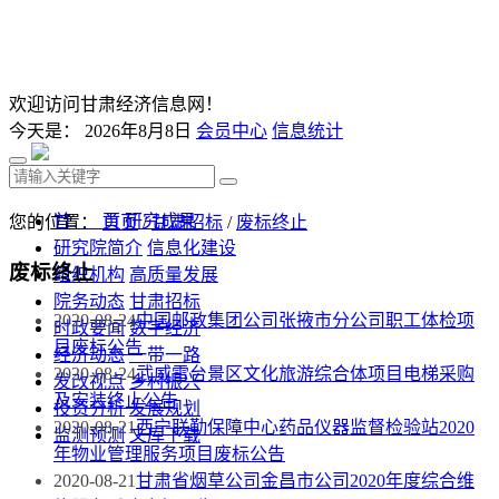
欢迎访问甘肃经济信息网！
今天是：
2026年8月8日
会员中心
信息统计
首 页
研究成果
您的位置：
首页
/
甘肃招标
/
废标终止
研究院简介
信息化建设
废标终止
组织机构
高质量发展
院务动态
甘肃招标
2020-08-24
中国邮政集团公司张掖市分公司职工体检项
时政要闻
数字经济
目废标公告
经济动态
一带一路
2020-08-24
武威雷台景区文化旅游综合体项目电梯采购
发改视点
乡村振兴
及安装终止公告
投资分析
发展规划
2020-08-21
西宁联勤保障中心药品仪器监督检验站2020
监测预测
文库下载
年物业管理服务项目废标公告
2020-08-21
甘肃省烟草公司金昌市公司2020年度综合维