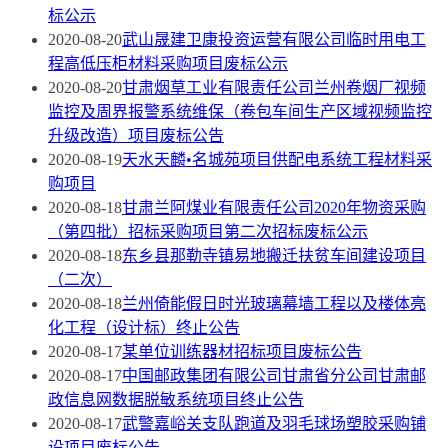
标公示
2020-08-20
武山晟建卫康投资运营有限公司临时用电工
程高低压柜材料采购项目废标公示
2020-08-20
甘肃烟草工业有限责任公司兰州卷烟厂视频
监控及周界报警系统维保（卷包车间生产区域视频监控
升级改造）项目废标公告
2020-08-19
天水天麟•名城苑项目供配电系统工程材料采
购项目
2020-08-18
甘肃兰阿煤业有限责任公司2020年物资采购
（第四批）招标采购项目第二次招标废标公示
2020-08-18
东乡县那勒寺镇易地搬迁扶贫车间建设项目
（二次）
2020-08-18
兰州倚能假日时光玻璃幕墙工程以及楼体亮
化工程（设计标）终止公告
2020-08-17
某单位训练器材招标项目废标公告
2020-08-17
中国邮政集团有限公司甘肃省分公司甘肃邮
政信息网数据脱敏系统项目终止公告
2020-08-17
武警嘉峪关支队跑道及羽毛球场塑胶采购铺
设项目废标公告