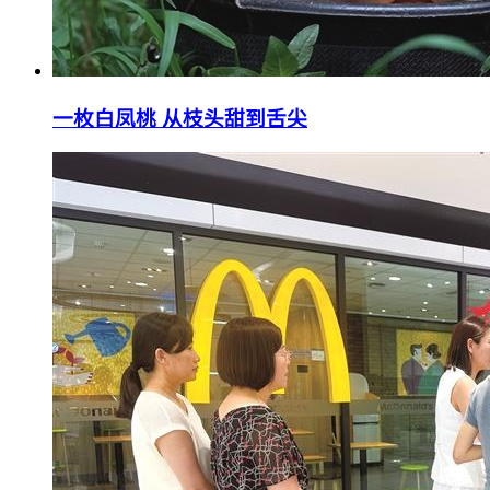
一枚白凤桃 从枝头甜到舌尖