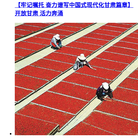
【牢记嘱托 奋力谱写中国式现代化甘肃篇章】
开放甘肃 活力奔涌