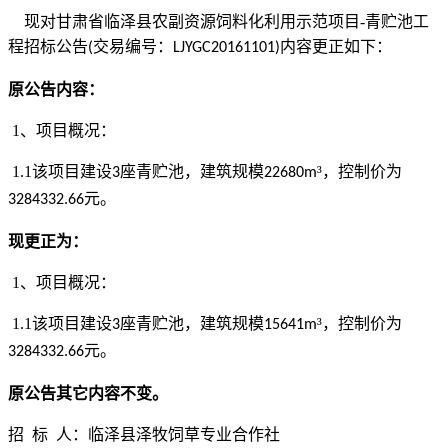
现对甘肃省临泽县农副资源饲料化利用示范项目
-
青贮池工
程招标公告
交易编号：
内容更正如下：
(
LJYGC20161101)
原公告内容：
1
、项目概况：
1.1
该项目建设
座青贮池，建筑规模
³，控制价为
3
22680m
元。
3284332.66
现更正为：
1
、项目概况：
1.1
该项目建设
座青贮池，建筑规模
³，控制价为
3
15641m
元。
3284332.66
原公告其它内容不变。
招
标
人：临泽县泽牧饲草专业合作社