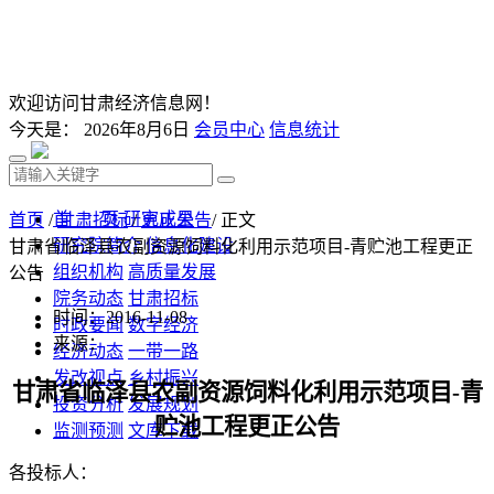
欢迎访问甘肃经济信息网！
今天是：
2026年8月6日
会员中心
信息统计
首 页
研究成果
首页
/
甘肃招标
/
更正公告
/ 正文
研究院简介
信息化建设
甘肃省临泽县农副资源饲料化利用示范项目-青贮池工程更正
组织机构
高质量发展
公告
院务动态
甘肃招标
时间：2016-11-08
时政要闻
数字经济
来源：
经济动态
一带一路
发改视点
乡村振兴
甘肃省临泽县农副资源饲料化利用示范项目
-
青
投资分析
发展规划
贮池工程更正公告
监测预测
文库下载
各投标人：