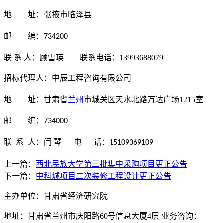
地
址：张掖市临泽县
邮
编：
734200
联
系
人：顾雪瑛
联系电话：
13993688079
招标代理人：中辰工程咨询有限公司
地
址：甘肃省
兰州
市城关区天水北路万达广场
1215
室
邮
编：
734000
联
系
人：闫 琴
电
话：
15109369109
上一篇：
西北民族大学第三批集中采购项目更正公告
下一篇：
中科城项目二次装修工程设计更正公告
主办单位：甘肃省经济研究院
地址：甘肃省兰州市庆阳路60号信息大厦4层 业务咨询：