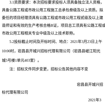
3.1资质要求：本次招标要求投标人须具备独立法人资格，
具备公路工程
或市政公用工程
施工总承包叁级及以上资质。拟
委任的项目经理须具有公路工程
或市政公用工程
贰级及以上建
造师证和有效的生产考核合格
B证，项目总工须具有公路工程
市政公用工程
相关专业中级及以上技术职称。
5.2投标截止时间及开标时间、地点：
2021
年
3
月
23
日上午
10
:
00
时，
宕昌县开城兴招标代理有限公司
（宕昌县岷江阳光
城
5号楼1单元403室）。
注：招标文件同步变更，招标公告其他内容不变
宕昌县开城兴招
标代理有限公司
2021
年
3