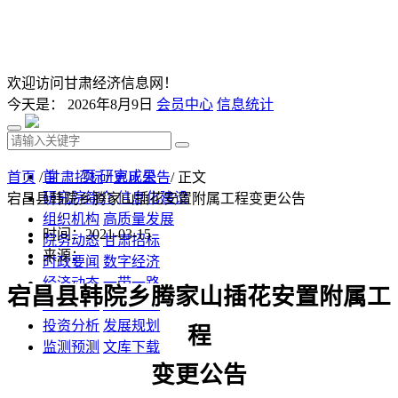
欢迎访问甘肃经济信息网！
今天是：
2026年8月9日
会员中心
信息统计
首 页
研究成果
首页
/
甘肃招标
/
更正公告
/ 正文
研究院简介
信息化建设
宕昌县韩院乡腾家山插花安置附属工程变更公告
组织机构
高质量发展
时间：2021-03-15
院务动态
甘肃招标
来源：
时政要闻
数字经济
经济动态
一带一路
宕昌县韩院乡腾家山插花安置附属工
发改视点
乡村振兴
投资分析
发展规划
程
监测预测
文库下载
变更
公告