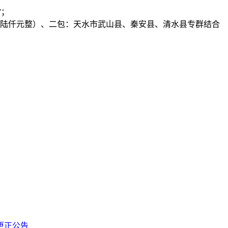
”；
玖万陆仟元整）、二包：天水市武山县、秦安县、清水县专群结合
更正公告