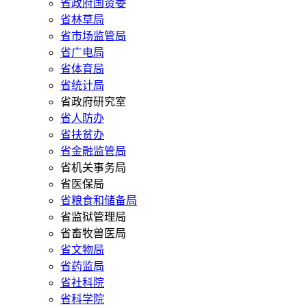
省政府国资委
省林草局
省市场监管局
省广电局
省体育局
省统计局
省政府研究室
省人防办
省扶贫办
省金融监管局
省机关事务局
省医保局
省粮食和储备局
省监狱管理局
省畜牧兽医局
省文物局
省药监局
省社科院
省科学院