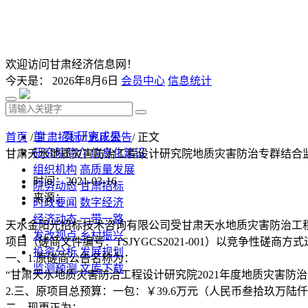
欢迎访问甘肃经济信息网！
今天是：
2026年8月6日
会员中心
信息统计
首 页
研究成果
首页
/
甘肃招标
/
更正公告
/ 正文
研究院简介
信息化建设
甘肃天水地质灾害防治工程设计研究院地质灾害防治专群结合
组织机构
高质量发展
时间：2021-03-16
院务动态
甘肃招标
来源：
时政要闻
数字经济
经济动态
一带一路
天水金阳光招标技术咨询有限公司受甘肃天水地质灾害防治工
发改视点
乡村振兴
项目（磋商文件编号：TSJYGCS2021-001）以竞争性磋商
投资分析
发展规划
一、1.原磋商公告名称为：
监测预测
文库下载
“甘肃天水地质灾害防治工程设计研究院2021年度地质灾害防
2.三、原项目总预算：一包：￥39.6万元（人民币叁拾玖万陆
二、现更正为：