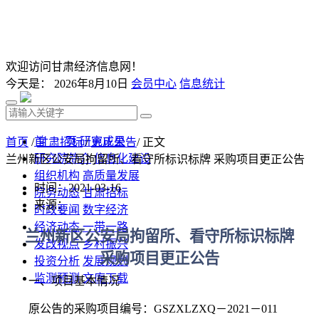
欢迎访问甘肃经济信息网！
今天是：
2026年8月10日
会员中心
信息统计
首 页
研究成果
首页
/
甘肃招标
/
更正公告
/ 正文
研究院简介
信息化建设
兰州新区公安局拘留所、看守所标识标牌 采购项目更正公告
组织机构
高质量发展
时间：2021-03-16
院务动态
甘肃招标
来源：
时政要闻
数字经济
经济动态
一带一路
兰州新区公安局拘留所、看守所标识标牌
发改视点
乡村振兴
采购项目更正公告
投资分析
发展规划
监测预测
文库下载
一、
项目基本情况
原公告的采购项目编号：
GSZXLZXQ－2021－011