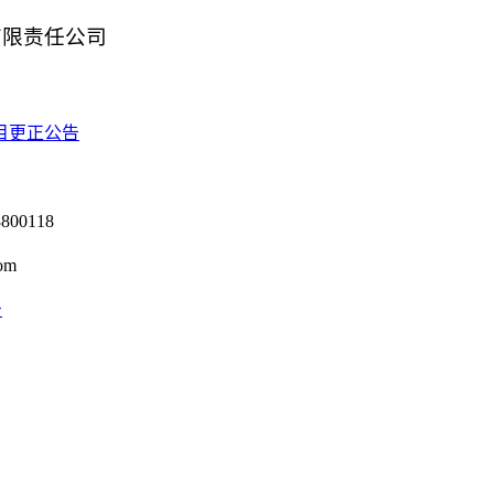
有限责任公司
目更正公告
0118
om
号