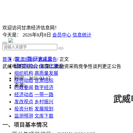
欢迎访问甘肃经济信息网！
今天是：
2026年8月8日
会员中心
信息统计
首 页
研究成果
首页
/
甘肃招标
/
更正公告
/ 正文
研究院简介
信息化建设
武威电建实业2021年第二批物资采购竞争性谈判更正公告
组织机构
高质量发展
时间：2021-03-17
院务动态
甘肃招标
来源：
时政要闻
数字经济
经济动态
一带一路
武威
发改视点
乡村振兴
投资分析
发展规划
监测预测
文库下载
一、项目基本情况