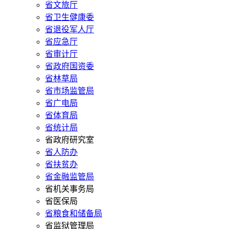
省文旅厅
省卫生健康委
省退役军人厅
省应急厅
省审计厅
省政府国资委
省林草局
省市场监管局
省广电局
省体育局
省统计局
省政府研究室
省人防办
省扶贫办
省金融监管局
省机关事务局
省医保局
省粮食和储备局
省监狱管理局