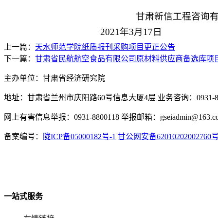
甘肃新信工程咨询
2021
年
3
月
17
日
上一篇：
天水师范学院纸质报刊采购项目更正公告
下一篇：
甘肃省民航航空食品有限公司原材料供应商备选库项
主办单位：甘肃省经济研究院
地址：甘肃省兰州市庆阳路60号信息大厦4层 业务咨询：0931-880
网上有害信息举报：0931-8800118 举报邮箱：gseiadmin@163.c
备案编号：
陇ICP备05000182号-1
甘公网安备62010202002760
一站式服务