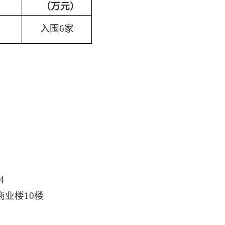
（万元）
入围
6
家
4
商业楼
10
楼