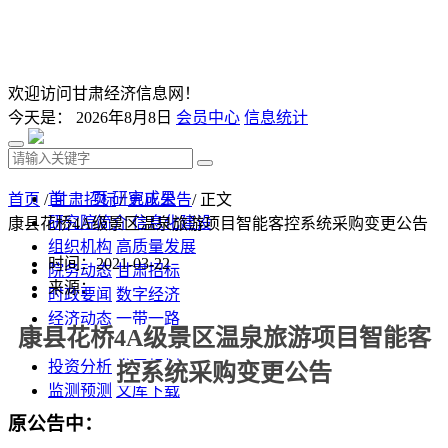
欢迎访问甘肃经济信息网！
今天是：
2026年8月8日
会员中心
信息统计
首 页
研究成果
首页
/
甘肃招标
/
更正公告
/ 正文
研究院简介
信息化建设
康县花桥4A级景区温泉旅游项目智能客控系统采购变更公告
组织机构
高质量发展
时间：2021-03-22
院务动态
甘肃招标
来源：
时政要闻
数字经济
经济动态
一带一路
康县花桥
4A级景区温泉旅游项目
智能客
发改视点
乡村振兴
投资分析
发展规划
控系统采购
变更
公告
监测预测
文库下载
原公告中：