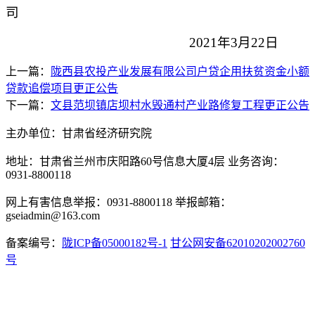
司
2021年3月
22
日
上一篇：
陇西县农投产业发展有限公司户贷企用扶贫资金小额
贷款追偿项目更正公告
下一篇：
文县范坝镇店坝村水毁通村产业路修复工程更正公告
主办单位：甘肃省经济研究院
地址：甘肃省兰州市庆阳路60号信息大厦4层 业务咨询：
0931-8800118
网上有害信息举报：0931-8800118 举报邮箱：
gseiadmin@163.com
备案编号：
陇ICP备05000182号-1
甘公网安备62010202002760
号