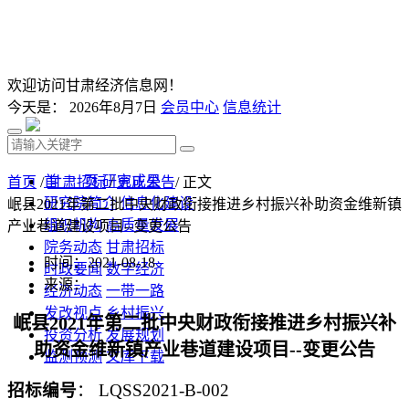
欢迎访问甘肃经济信息网！
今天是：
2026年8月7日
会员中心
信息统计
首 页
研究成果
首页
/
甘肃招标
/
更正公告
/ 正文
研究院简介
信息化建设
岷县2021年第二批中央财政衔接推进乡村振兴补助资金维新镇
组织机构
高质量发展
产业巷道建设项目--变更公告
院务动态
甘肃招标
时间：2021-08-18
时政要闻
数字经济
来源：
经济动态
一带一路
发改视点
乡村振兴
岷县
2021年第二批中央财政衔接推进乡村振兴补
投资分析
发展规划
助资金维新镇产业巷道建设项
目
--变更公告
监测预测
文库下载
招标编号
：
LQSS2021-B-002