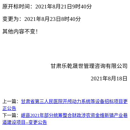
原开标时间：
202
1
年
8
月
21
日
9
时
40
分
变更为：
202
1
年
8
月
23
日
8
时
40
分
其他内容不变！
甘肃乐乾晟世管理咨询有限公司
2021年8月18日
上一篇：
甘肃省第三人民医院开颅动力系统等设备招标项目更
正公告
下一篇：
岷县2021年部分统筹整合财政涉农资金维新镇产业巷
道建设项目--变更公告