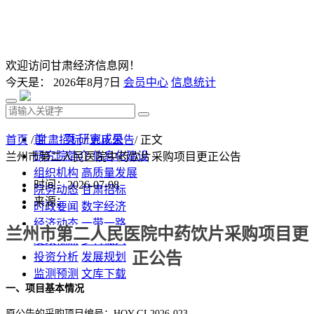
欢迎访问甘肃经济信息网！
今天是：
2026年8月7日
会员中心
信息统计
首 页
研究成果
首页
/
甘肃招标
/
更正公告
/ 正文
研究院简介
信息化建设
兰州市第二人民医院中药饮片采购项目更正公告
组织机构
高质量发展
时间：2026-07-08
院务动态
甘肃招标
来源：
时政要闻
数字经济
经济动态
一带一路
兰州市第二人民医院中药饮片采购项目更
发改视点
乡村振兴
正公告
投资分析
发展规划
监测预测
文库下载
一、项目基本情况
原公告的采购项目编号：
HQY-GL2026-023