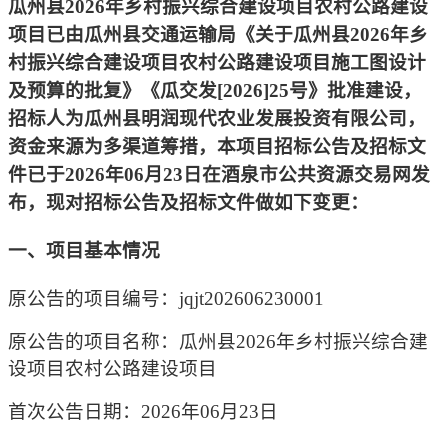
瓜州县
2026年乡村振兴综合建设项目农村公路建设
项目
已由
瓜州县交通运输局《关于瓜州县
2026年乡
村振兴综合建设项目农村公路建设项目施工图设计
及预算的批复》《
瓜交发
[2026]25号
》
批准建设，
招标人为
瓜州县明润现代农业发展投资有限公司
，
资金来源为多渠道筹措，
本
项目
招标公告及
招标文
件已于
202
6
年
06
月
2
3
日在酒泉市公共资源交易网发
布，现对
招标公告及招标
文件做如下变更：
一、项目基本情况
原公告的项目编号：
jqjt202606230001
原公告的项目名称：瓜州县
2026年乡村振兴综合建
设项目农村公路建设项目
首次公告日期：
2026年06月23日