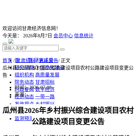
欢迎访问甘肃经济信息网！
今天是：
2026年8月7日
会员中心
信息统计
首 页
研究成果
首页
/
甘肃招标
/
更正公告
/ 正文
研究院简介
信息化建设
瓜州县2026年乡村振兴综合建设项目农村公路建设项目变更公
组织机构
高质量发展
告
院务动态
甘肃招标
时间：2026-07-08
时政要闻
数字经济
来源：
经济动态
一带一路
发改视点
乡村振兴
瓜州县
2026年乡村振兴综合建设项目农村
投资分析
发展规划
监测预测
文库下载
公路建设项目
变更
公告